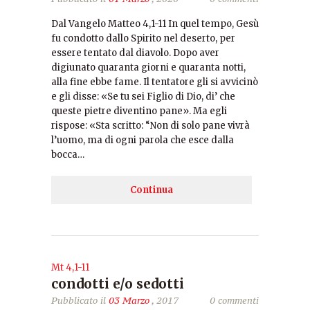
Dal Vangelo Matteo 4,1-11 In quel tempo, Gesù
fu condotto dallo Spirito nel deserto, per
essere tentato dal diavolo. Dopo aver
digiunato quaranta giorni e quaranta notti,
alla fine ebbe fame. Il tentatore gli si avvicinò
e gli disse: «Se tu sei Figlio di Dio, di’ che
queste pietre diventino pane». Ma egli
rispose: «Sta scritto: “Non di solo pane vivrà
l’uomo, ma di ogni parola che esce dalla
bocca…
Continua
Mt 4,1-11
condotti e/o sedotti
Pubblicato il
03 Marzo
, 2017
0 commenti