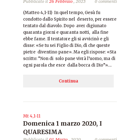
Pubblicato il
26 Febbraio
, 2023
0 commenti
(Matteo 4,1-11) In quel tempo, Gesù fu
condotto dallo Spirito nel deserto, per essere
tentato dal diavolo. Dopo aver digiunato
quaranta giorni e quaranta notti, alla fine
ebbe fame. Il tentatore gli si avvicinò e gli
disse: «Se tu sei Figlio di Dio, dì che queste
pietre diventino pane». Ma egli rispose: «Sta
scritto: “Non di solo pane vivrà l’uomo, ma di
ogni parola che esce dalla bocca di Dio”»….
Continua
Mt 4,1-11
Domenica 1 marzo 2020, I
QUARESIMA
Pubblicato il
01 Marzo
, 2020
0 commenti