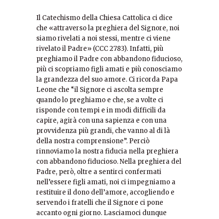
Il Catechismo della Chiesa Cattolica ci dice
che «attraverso la preghiera del Signore, noi
siamo rivelati a noi stessi, mentre ci viene
rivelato il Padre» (CCC 2783). Infatti, più
preghiamo il Padre con abbandono fiducioso,
più ci scopriamo figli amati e più conosciamo
la grandezza del suo amore. Ci ricorda Papa
Leone che “il Signore ci ascolta sempre
quando lo preghiamo e che, se a volte ci
risponde con tempi e in modi difficili da
capire, agirà con una sapienza e con una
provvidenza più grandi, che vanno al di là
della nostra comprensione”. Perciò
rinnoviamo la nostra fiducia nella preghiera
con abbandono fiducioso. Nella preghiera del
Padre, però, oltre a sentirci confermati
nell’essere figli amati, noi ci impegniamo a
restituire il dono dell’amore, accogliendo e
servendo i fratelli che il Signore ci pone
accanto ogni giorno. Lasciamoci dunque