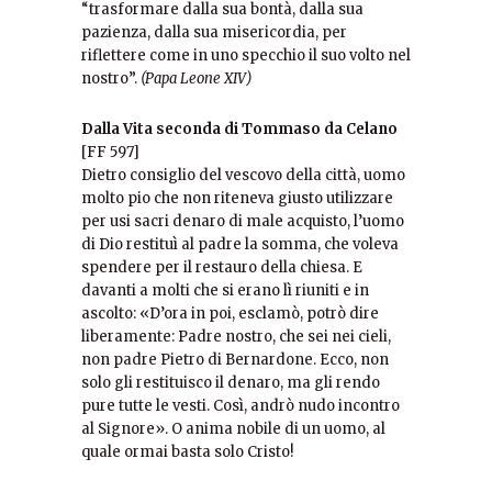
“trasformare dalla sua bontà, dalla sua
pazienza, dalla sua misericordia, per
riflettere come in uno specchio il suo volto nel
nostro”.
(Papa Leone XIV)
Dalla Vita seconda di Tommaso da Celano
[FF 597]
Dietro consiglio del vescovo della città, uomo
molto pio che non riteneva giusto utilizzare
per usi sacri denaro di male acquisto, l’uomo
di Dio restituì al padre la somma, che voleva
spendere per il restauro della chiesa. E
davanti a molti che si erano lì riuniti e in
ascolto: «D’ora in poi, esclamò, potrò dire
liberamente: Padre nostro, che sei nei cieli,
non padre Pietro di Bernardone. Ecco, non
solo gli restituisco il denaro, ma gli rendo
pure tutte le vesti. Così, andrò nudo incontro
al Signore». O anima nobile di un uomo, al
quale ormai basta solo Cristo!