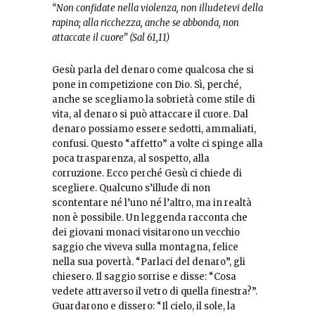
“Non confidate nella violenza, non illudetevi della
rapina; alla ricchezza, anche se abbonda, non
attaccate il cuore” (Sal 61,11)
Gesù parla del denaro come qualcosa che si
pone in competizione con Dio. Sì, perché,
anche se scegliamo la sobrietà come stile di
vita, al denaro si può attaccare il cuore. Dal
denaro possiamo essere sedotti, ammaliati,
confusi. Questo “affetto” a volte ci spinge alla
poca trasparenza, al sospetto, alla
corruzione. Ecco perché Gesù ci chiede di
scegliere. Qualcuno s’illude di non
scontentare né l’uno né l’altro, ma in realtà
non è possibile. Un leggenda racconta che
dei giovani monaci visitarono un vecchio
saggio che viveva sulla montagna, felice
nella sua povertà. “Parlaci del denaro”, gli
chiesero. Il saggio sorrise e disse: “Cosa
vedete attraverso il vetro di quella finestra?”.
Guardarono e dissero: “Il cielo, il sole, la