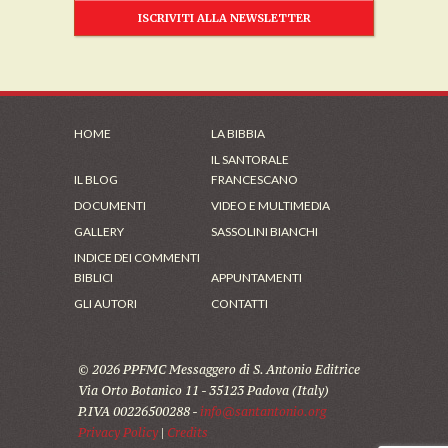
ISCRIVITI ALLA NEWSLETTER
HOME
LA BIBBIA
IL SANTORALE
IL BLOG
FRANCESCANO
DOCUMENTI
VIDEO E MULTIMEDIA
GALLERY
SASSOLINI BIANCHI
INDICE DEI COMMENTI
BIBLICI
APPUNTAMENTI
GLI AUTORI
CONTATTI
© 2026 PPFMC Messaggero di S. Antonio Editrice
Via Orto Botanico 11 - 35123 Padova (Italy)
P.IVA 00226500288 -
info@santantonio.org
Privacy Policy
|
Credits