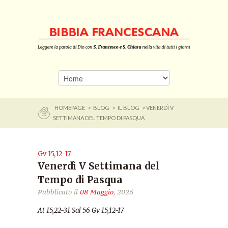
HOMEPAGE
>
BLOG
>
IL BLOG
> VENERDÌ V
SETTIMANA DEL TEMPO DI PASQUA
Gv 15,12-17
Venerdì V Settimana del
Tempo di Pasqua
Pubblicato il
08 Maggio
, 2026
At 15,22-31 Sal 56 Gv 15,12-17