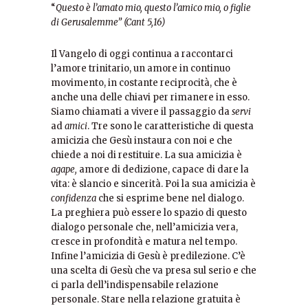
“
Questo è l’amato mio, questo l’amico mio, o figlie
di Gerusalemme” (Cant 5,16)
Il Vangelo di oggi continua a raccontarci
l’amore trinitario, un amore in continuo
movimento, in costante reciprocità, che è
anche una delle chiavi per rimanere in esso.
Siamo chiamati a vivere il passaggio da
servi
ad
amici
. Tre sono le caratteristiche di questa
amicizia che Gesù instaura con noi e che
chiede a noi di restituire. La sua amicizia è
agape,
amore di dedizione, capace di dare la
vita: è slancio e sincerità. Poi la sua amicizia è
confiden
za
che si esprime bene nel dialogo.
La preghiera può essere lo spazio di questo
dialogo personale che, nell’amicizia vera,
cresce in profondità e matura nel tempo.
Infine l’amicizia di Gesù è predilezione. C’è
una scelta di Gesù che va presa sul serio e che
ci parla dell’indispensabile relazione
personale. Stare nella relazione gratuita è