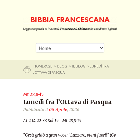
HOMEPAGE
>
BLOG
>
IL BLOG
> LUNEDÌ FRA
L’OTTAVA DI PASQUA
Mt 28,8-15
Lunedì fra l’Ottava di Pasqua
Pubblicato il
06 Aprile
, 2026
At 2,14.22-33 Sal 15 Mt 28,8-15
“Gesù
gridò a gran voce: “Lazzaro, vieni fuori!”
(Gv