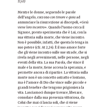
11,43)
Mentre le donne, seguendo le parole
dell’angelo, corrono
con timore e gioia
ad
annunciare la risurrezione ai discepoli,
«Gesù
viene loro incontro».
Quando l’uomo cerca il
Signore, presto sperimenta che è Lui, con la
sua vittoria sulla morte, che viene incontro.
Non è possibile, infatti, che questa lo tenga in
suo potere (cfr. At 2,24). È il suo amore forte
che gli viene incontro sulle sue strade, che si
rivela negli avvenimenti, nelle persone, negli
eventi della vita. La sua Parola, che vince il
male e la morte, tiene accesa la speranza, e
permette ancora di ripartire. La vittoria sulla
morte non è un concetto astratto e lontano,
ma è l’amore di Dio che vince sulle piccole e
grandi tenebre che tengono prigioniera la
vita. Lasciamoci dunque trovare, liberare,
consolare dalla sua presenza vittoriosa, da
Colui che mai ci lascia soli, che ci viene