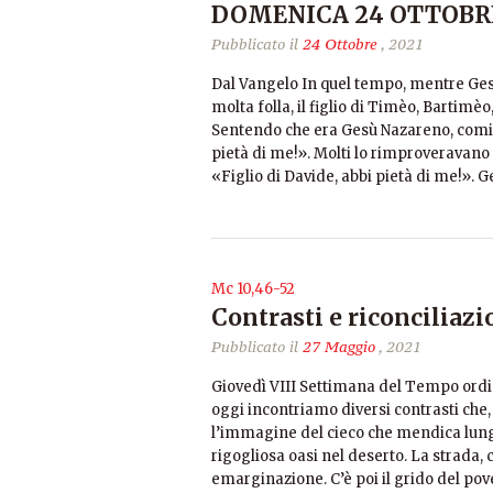
DOMENICA 24 OTTOBRE
Pubblicato il
24 Ottobre
, 2021
Dal Vangelo In quel tempo, mentre Gesù
molta folla, il figlio di Timèo, Bartimè
Sentendo che era Gesù Nazareno, cominc
pietà di me!». Molti lo rimproveravano 
«Figlio di Davide, abbi pietà di me!». 
Mc 10,46-52
Contrasti e riconciliazi
Pubblicato il
27 Maggio
, 2021
Giovedì VIII Settimana del Tempo ordin
oggi incontriamo diversi contrasti che,
l’immagine del cieco che mendica lungo
rigogliosa oasi nel deserto. La strada, c
emarginazione. C’è poi il grido del pov