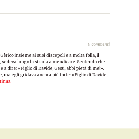
0 commenti
rico insieme ai suoi discepoli e a molta folla, il
co, sedeva lungo la strada a mendicare. Sentendo che
 a dire: «Figlio di Davide, Gesù, abbi pietà di me!».
 ma egli gridava ancora più forte: «Figlio di Davide,
tinua