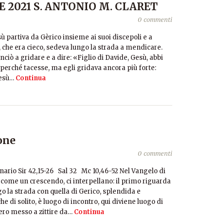
 2021 S. ANTONIO M. CLARET
0 commenti
 partiva da Gèrico insieme ai suoi discepoli e a
o, che era cieco, sedeva lungo la strada a mendicare.
iò a gridare e a dire: «Figlio di Davide, Gesù, abbi
perché tacesse, ma egli gridava ancora più forte:
Gesù…
Continua
one
0 commenti
ario Sir 42,15-26 Sal 32 Mc 10,46-52 Nel Vangelo di
 come un crescendo, ci interpellano: il primo riguarda
 la strada con quella di Gerico, splendida e
he di solito, è luogo di incontro, qui diviene luogo di
ero messo a zittire da…
Continua