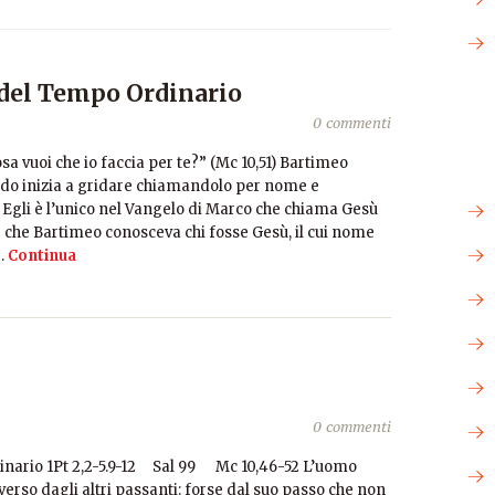
 del Tempo Ordinario
0 commenti
osa vuoi che io faccia per te?” (Mc 10,51) Bartimeo
ndo inizia a gridare chiamandolo per nome e
 Egli è l’unico nel Vangelo di Marco che chiama Gesù
e che Bartimeo conosceva chi fosse Gesù, il cui nome
…
Continua
0 commenti
inario 1Pt 2,2-5.9-12 Sal 99 Mc 10,46-52 L’uomo
rso dagli altri passanti: forse dal suo passo che non