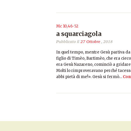
Mc 10,46-52
a squarciagola
Pubblicato il
27 Ottobre
, 2018
In quel tempo, mentre Gesù partiva da Gè
figlio di Timèo, Bartimèo, che era cie
era Gesù Nazareno, cominciò a gridare e
Molti lo rimproveravano perché tacesse,
abbi pietà di me!». Gesù si fermò…
Con