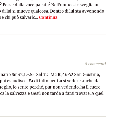
? Forse dalla voce pacata? Nell’uomo si risveglia un
o di lui si muove qualcosa. Dentro di lui sta avvenendo
e chi può salvarlo…
Continua
0 commenti
ario Sir 42,15-26 Sal 32 Mc 10,46-52 San Giustino,
oi esaudisce. Fa di tutto per farsi vedere anche da
 meglio, lo sente perché, pur non vedendo, ha il cuore
ca la salvezza e Gesù non tarda a farsi trovare. A quel