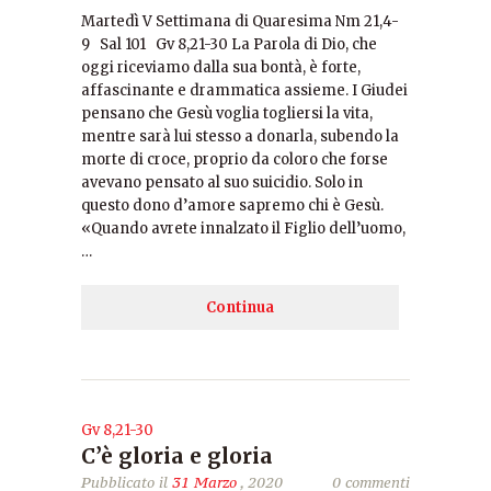
Martedì V Settimana di Quaresima Nm 21,4-
9 Sal 101 Gv 8,21-30 La Parola di Dio, che
oggi riceviamo dalla sua bontà, è forte,
affascinante e drammatica assieme. I Giudei
pensano che Gesù voglia togliersi la vita,
mentre sarà lui stesso a donarla, subendo la
morte di croce, proprio da coloro che forse
avevano pensato al suo suicidio. Solo in
questo dono d’amore sapremo chi è Gesù.
«Quando avrete innalzato il Figlio dell’uomo,
…
Continua
Gv 8,21-30
C’è gloria e gloria
Pubblicato il
31 Marzo
, 2020
0 commenti