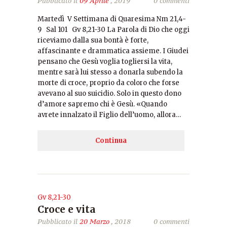
Pubblicato il
09 Aprile
, 2019
0 commenti
Martedì V Settimana di Quaresima Nm 21,4-
9 Sal 101 Gv 8,21-30 La Parola di Dio che oggi
riceviamo dalla sua bontà è forte,
affascinante e drammatica assieme. I Giudei
pensano che Gesù voglia togliersi la vita,
mentre sarà lui stesso a donarla subendo la
morte di croce, proprio da coloro che forse
avevano al suo suicidio. Solo in questo dono
d’amore sapremo chi è Gesù. «Quando
avrete innalzato il Figlio dell’uomo, allora…
Continua
Gv 8,21-30
Croce e vita
Pubblicato il
20 Marzo
, 2018
0 commenti