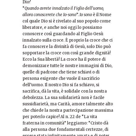
Dio?
“
Quando avrete innalzato il Figlio dell’uomo,
allora conoscerete che Io-sono
”.
Io sono
è il Nome
col quale Dio si è rivelato al suo popolo come
liberatore, e anche noi oggi lo possiamo
conoscere così guardando al Figlio Gesù
innalzato sulla croce. È proprio la croce che ci
fa conoscere la divinità di Gesù, solo Dio può
sopportare la croce con così grande dignità!
Ecco la Sua libertà! La croce ha il potere di
demonizzare tutte le nostre immagini di Dio,
quelle di padrone che tiene schiavi o di
persona esigente che vuole il sacrificio
dell’uomo. Il nostro Dio si fa schiavo, si
sacrifica, dà la vita, è solidale con la nostra
debolezza. La sua solidarietà non è facile
sussidiarietà, ma Carità, amore talmente alto
che chiede la nostra partecipazione massima
per poterlo capire! Al n. 22 de “La vita
fraterna in comunità” leggiamo: “Cristo dà
alla persona due fondamentali certezze, di
essere stata infinitamente amata e di poter