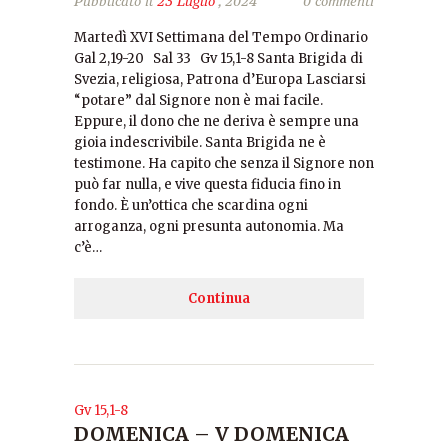
Pubblicato il
23 Luglio
, 2024
0 commenti
Martedì XVI Settimana del Tempo Ordinario
Gal 2,19-20 Sal 33 Gv 15,1-8 Santa Brigida di
Svezia, religiosa, Patrona d’Europa Lasciarsi
“potare” dal Signore non è mai facile.
Eppure, il dono che ne deriva è sempre una
gioia indescrivibile. Santa Brigida ne è
testimone. Ha capito che senza il Signore non
può far nulla, e vive questa fiducia fino in
fondo. È un’ottica che scardina ogni
arroganza, ogni presunta autonomia. Ma
c’è…
Continua
Gv 15,1-8
DOMENICA – V DOMENICA