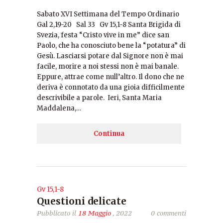
Sabato XVI Settimana del Tempo Ordinario
Gal 2,19-20 Sal 33 Gv 15,1-8 Santa Brigida di
Svezia, festa “Cristo vive in me” dice san
Paolo, che ha conosciuto bene la “potatura” di
Gesù. Lasciarsi potare dal Signore non è mai
facile, morire a noi stessi non è mai banale.
Eppure, attrae come null’altro. Il dono che ne
deriva è connotato da una gioia difficilmente
descrivibile a parole. Ieri, Santa Maria
Maddalena,…
Continua
Gv 15,1-8
Questioni delicate
Pubblicato il
18 Maggio
, 2022
0 commenti