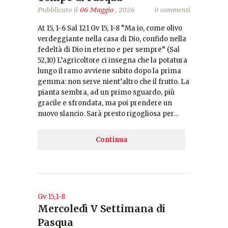
Pubblicato il
06 Maggio
, 2026
0 commenti
At 15, 1-6 Sal 121 Gv 15, 1-8 “Ma io, come olivo
verdeggiante nella casa di Dio, confido nella
fedeltà di Dio in eterno e per sempre” (Sal
52,10) L’agricoltore ci insegna che la potatura
lungo il ramo avviene subito dopo la prima
gemma: non serve nient’altro che il frutto. La
pianta sembra, ad un primo sguardo, più
gracile e sfrondata, ma poi prendere un
nuovo slancio. Sarà presto rigogliosa per…
Continua
Gv 15,1-8
Mercoledì V Settimana di
Pasqua