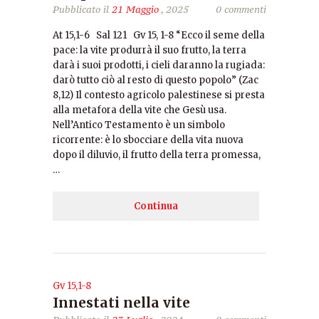
Pubblicato il
21 Maggio
, 2025
0 commenti
At 15,1-6 Sal 121 Gv 15, 1-8 “Ecco il seme della
pace: la vite produrrà il suo frutto, la terra
darà i suoi prodotti, i cieli daranno la rugiada:
darò tutto ciò al resto di questo popolo” (Zac
8,12) Il contesto agricolo palestinese si presta
alla metafora della vite che Gesù usa.
Nell’Antico Testamento è un simbolo
ricorrente: è lo sbocciare della vita nuova
dopo il diluvio, il frutto della terra promessa,
…
Continua
Gv 15,1-8
Innestati nella vite