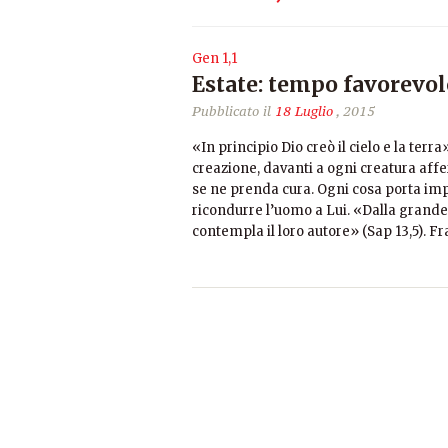
Gen 1,1
Estate: tempo favorevole
Pubblicato il
18 Luglio
, 2015
«In principio Dio creò il cielo e la terr
creazione, davanti a ogni creatura aff
se ne prenda cura. Ogni cosa porta imp
ricondurre l’uomo a Lui. «Dalla grandez
contempla il loro autore» (Sap 13,5). 