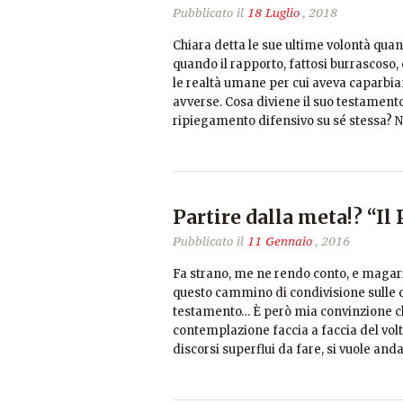
Pubblicato il
18 Luglio
, 2018
Chiara detta le sue ultime volontà qua
quando il rapporto, fattosi burrascoso,
le realtà umane per cui aveva caparbia
avverse. Cosa diviene il suo testament
ripiegamento difensivo su sé stessa? No
Partire dalla meta!? “Il
Pubblicato il
11 Gennaio
, 2016
Fa strano, me ne rendo conto, e magari
questo cammino di condivisione sulle 
testamento… È però mia convinzione ch
contemplazione faccia a faccia del volto
discorsi superflui da fare, si vuole anda