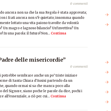
0 commenti
ndo ancora non sa che la sua Regola è stata approvata;
 con i frati ancora non s’è quietato; insomma quando
mente lottato una vita paiono travolte da volontà
o? Un magro e lagnoso bilancio? Un’invettiva? Un
! In una parola: il futuro! Non…
Continua
 Padre delle misericordie”
0 commenti
 potrebbe sembrare anche un po’ triste iniziare
orme di Santa Chiara d’Assisi partendo da un
e, quando ormai si sa che manca poco alla
 del Signore, siano poche le parole da dire, pochi i
re all’essenziale, a ciò per cui…
Continua