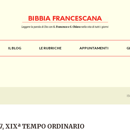
IL BLOG
LE RUBRICHE
APPUNTAMENTI
G
I
17, XIXª TEMPO ORDINARIO