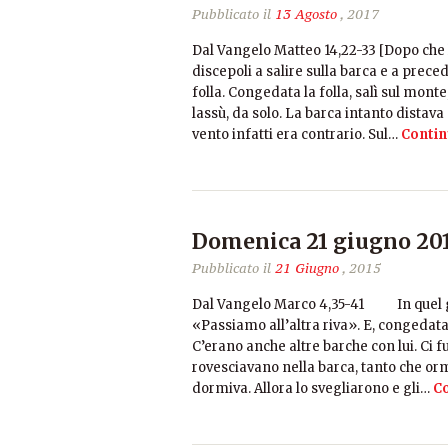
Pubblicato il
13 Agosto
, 2017
Dal Vangelo Matteo 14,22-33 [Dopo che l
discepoli a salire sulla barca e a prece
folla. Congedata la folla, salì sul monte
lassù, da solo. La barca intanto distava
vento infatti era contrario. Sul…
Contin
Domenica 21 giugno 201
Pubblicato il
21 Giugno
, 2015
Dal Vangelo Marco 4,35-41 In quel gior
«Passiamo all’altra riva». E, congedata l
C’erano anche altre barche con lui. Ci 
rovesciavano nella barca, tanto che orm
dormiva. Allora lo svegliarono e gli…
Co