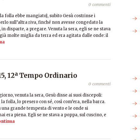
0 commenti
a folla ebbe mangiato], subito Gesù costrinse i
derlo sull’altra riva, finché non avesse congedato la
, in disparte, a pregare. Venuta la sera, egli se ne stava
 già molte miglia da terra ed era agitata dalle onde: il
ua
5, 12ª Tempo Ordinario
0 commenti
no, venuta la sera, Gesù disse ai suoi discepoli:
a folla, lo presero con sé, così com’era, nella barca.
fu una grande tempesta di vento e le onde si
ai era piena. Egli se ne stava a poppa, sul cuscino, e
ntinua