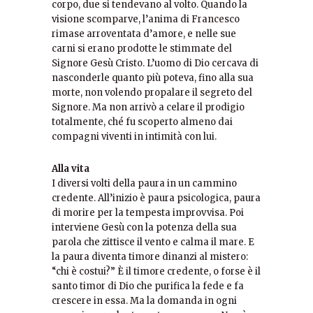
corpo, due si tendevano al volto. Quando la
visione scomparve, l’anima di Francesco
rimase arroventata d’amore, e nelle sue
carni si erano prodotte le stimmate del
Signore Gesù Cristo. L’uomo di Dio cercava di
nasconderle quanto più poteva, fino alla sua
morte, non volendo propalare il segreto del
Signore. Ma non arrivò a celare il prodigio
totalmente, ché fu scoperto almeno dai
compagni viventi in intimità con lui.
Alla vita
I diversi volti della paura in un cammino
credente. All’inizio è paura psicologica, paura
di morire per la tempesta improvvisa. Poi
interviene Gesù con la potenza della sua
parola che zittisce il vento e calma il mare. E
la paura diventa timore dinanzi al mistero:
“chi è costui?” È il timore credente, o forse è il
santo timor di Dio che purifica la fede e fa
crescere in essa. Ma la domanda in ogni