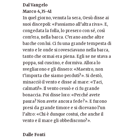
Dal Vangelo
Marco 4,35-41
In quel giorno, venuta la sera, Gesù disse ai
suoi discepoli: «Passiamo all’altra riva». E,
congedata la folla, lo presero con sé, così
com’era, nella barca. C’erano anche altre
barche con lui. Ci fu una grande tempesta di
vento e le onde si rovesciavano nella barca,
tanto che ormai era piena. Egli se ne stava a
poppa, sul cuscino, e dormiva. Allora lo
svegliarono e gli dissero: «Maestro, non
t’importa che siamo perduti?». Si destò,
minacciò il vento e disse al mare: «Taci,
calmati!». Il vento cessò e ci fu grande
bonaccia. Poi disse loro: «Perché avete
paura? Non avete ancora fede?». E furono
presi da grande timore e si dicevano l’un
l’altro: «Chi è dunque costui, che anche il
vento e il mare gli obbediscono?».
Dalle Fonti