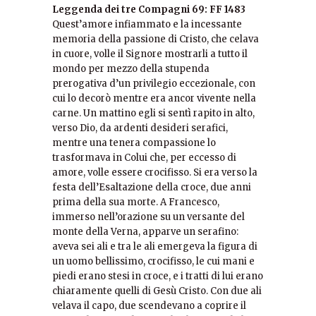
Leggenda dei tre Compagni 69: FF 1483
Quest’amore infiammato e la incessante
memoria della passione di Cristo, che celava
in cuore, volle il Signore mostrarli a tutto il
mondo per mezzo della stupenda
prerogativa d’un privilegio eccezionale, con
cui lo decorò mentre era ancor vivente nella
carne. Un mattino egli si sentì rapito in alto,
verso Dio, da ardenti desideri serafici,
mentre una tenera compassione lo
trasformava in Colui che, per eccesso di
amore, volle essere crocifisso. Si era verso la
festa dell’Esaltazione della croce, due anni
prima della sua morte. A Francesco,
immerso nell’orazione su un versante del
monte della Verna, apparve un serafino:
aveva sei ali e tra le ali emergeva la figura di
un uomo bellissimo, crocifisso, le cui mani e
piedi erano stesi in croce, e i tratti di lui erano
chiaramente quelli di Gesù Cristo. Con due ali
velava il capo, due scendevano a coprire il