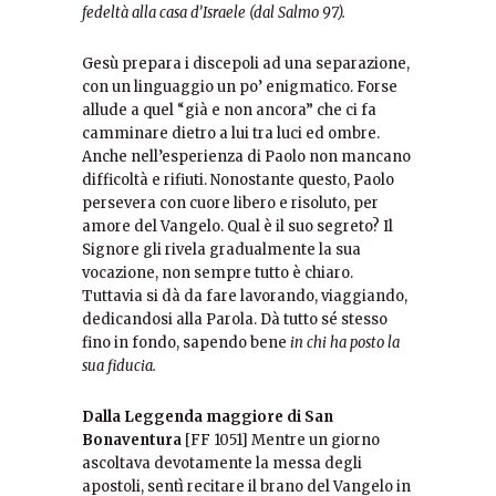
fedeltà alla casa d’Israele (dal Salmo 97).
Gesù prepara i discepoli ad una separazione,
con un linguaggio un po’ enigmatico. Forse
allude a quel “già e non ancora” che ci fa
camminare dietro a lui tra luci ed ombre.
Anche nell’esperienza di Paolo non mancano
difficoltà e rifiuti. Nonostante questo, Paolo
persevera con cuore libero e risoluto, per
amore del Vangelo. Qual è il suo segreto? Il
Signore gli rivela gradualmente la sua
vocazione, non sempre tutto è chiaro.
Tuttavia si dà da fare lavorando, viaggiando,
dedicandosi alla Parola. Dà tutto sé stesso
fino in fondo, sapendo bene
in chi ha posto la
sua fiducia.
Dalla Leggenda maggiore di San
Bonaventura
[FF 1051] Mentre un giorno
ascoltava devotamente la messa degli
apostoli, sentì recitare il brano del Vangelo in