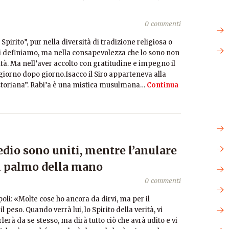
0 commenti
irito”, pur nella diversità di tradizione religiosa o
” li definiamo, ma nella consapevolezza che lo sono non
ità. Ma nell’aver accolto con gratitudine e impegno il
 giorno dopo giorno.Isacco il Siro apparteneva alla
estoriana”. Rabi’a è una mistica musulmana…
Continua
 medio sono uniti, mentre l’anulare
el palmo della mano
0 commenti
oli: «Molte cose ho ancora da dirvi, ma per il
peso. Quando verrà lui, lo Spirito della verità, vi
lerà da se stesso, ma dirà tutto ciò che avrà udito e vi