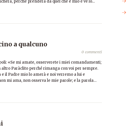
ficherà, perché prenderà da quel che è mio e ve lo…
cino a qualcuno
0 commenti
epoli: «Se mi amate, osserverete i miei comandamenti;
un altro Paràclito perché rimanga con voi per sempre.
e il Padre mio lo amerà e noi verremo a lui e
on mi ama, non osserva le mie parole; e la parola…
ni