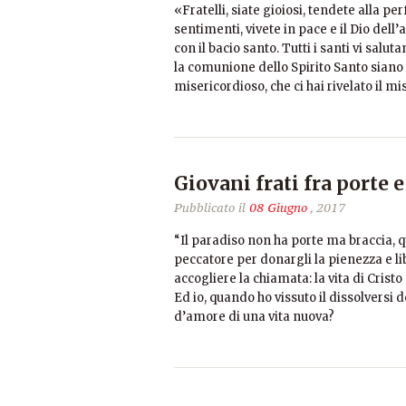
«Fratelli, siate gioiosi, tendete alla pe
sentimenti, vivete in pace e il Dio dell
con il bacio santo. Tutti i santi vi salu
la comunione dello Spirito Santo siano c
misericordioso, che ci hai rivelato il m
Giovani frati fra porte 
Pubblicato il
08 Giugno
, 2017
“Il paradiso non ha porte ma braccia, qu
peccatore per donargli la pienezza e li
accogliere la chiamata: la vita di Cristo
Ed io, quando ho vissuto il dissolversi 
d’amore di una vita nuova?