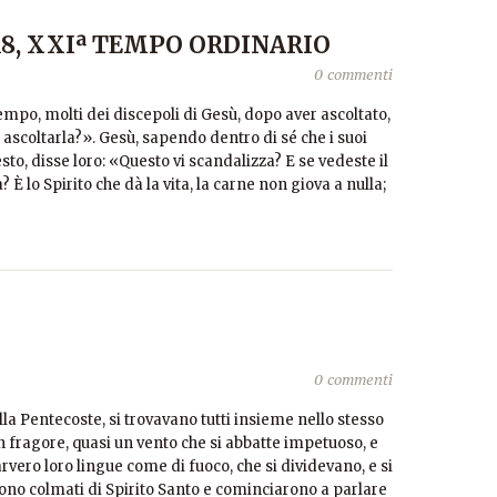
018, XXIª TEMPO ORDINARIO
0 commenti
mpo, molti dei discepoli di Gesù, dopo aver ascoltato,
 ascoltarla?». Gesù, sapendo dentro di sé che i suoi
o, disse loro: «Questo vi scandalizza? E se vedeste il
 È lo Spirito che dà la vita, la carne non giova a nulla;
0 commenti
a Pentecoste, si trovavano tutti insieme nello stesso
n fragore, quasi un vento che si abbatte impetuoso, e
rvero loro lingue come di fuoco, che si dividevano, e si
urono colmati di Spirito Santo e cominciarono a parlare