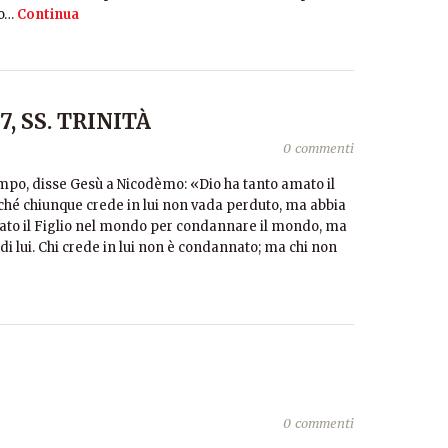
to…
Continua
7, SS. TRINITÀ
0 commenti
empo, disse Gesù a Nicodèmo: «Dio ha tanto amato il
rché chiunque crede in lui non vada perduto, ma abbia
ndato il Figlio nel mondo per condannare il mondo, ma
i lui. Chi crede in lui non è condannato; ma chi non
0 commenti