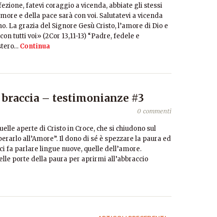
rfezione, fatevi coraggio a vicenda, abbiate gli stessi
’amore e della pace sarà con voi. Salutatevi a vicenda
tano. La grazia del Signore Gesù Cristo, l’amore di Dio e
on tutti voi» (2Cor 13,11-13) “Padre, fedele e
istero…
Continua
e braccia – testimonianze #3
0 commenti
elle aperte di Cristo in Croce, che si chiudono sul
berarlo all’Amore”. Il dono di sé è spezzare la paura ed
 ci fa parlare lingue nuove, quelle dell’amore.
delle porte della paura per aprirmi all’abbraccio