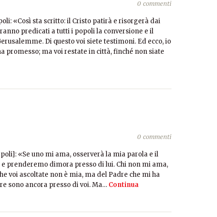
0 commenti
li: «Così sta scritto: il Cristo patirà e risorgerà dai
anno predicati a tutti i popoli la conversione e il
rusalemme. Di questo voi siete testimoni. Ed ecco, io
a promesso; ma voi restate in città, finché non siate
0 commenti
epoli]: «Se uno mi ama, osserverà la mia parola e il
i e prenderemo dimora presso di lui. Chi non mi ama,
che voi ascoltate non è mia, ma del Padre che mi ha
re sono ancora presso di voi. Ma…
Continua