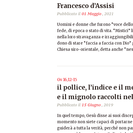
Francesco d’Assisi
Pubblicato il
01 Maggio
, 2021
Uomini e donne che furono “voce dello Sp
fede, di epoca o stato di vita. “Mistici
nella loro stravaganza e irraggiungibil
dono di stare “faccia a faccia con Dio”
Chiesa siro-orientale, detta anche “n
Gv 16,12-15
il pollice, l’indice e il
e il mignolo raccolti n
Pubblicato il
15 Giugno
, 2019
In quel tempo, Gesù disse ai suoi discep
momento non siete capaci di portarne il 
guiderà a tutta la verità, perché non par