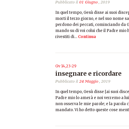
Pubblicato il
01 Giugno
, 2019
In quel tempo, Gesù disse ai suoi discepo
morti il terzo giorno, e nel suo nome sar
perdono dei peccati, cominciando da Ge
mando su di voi colui che il Padre mio h
rivestiti di…
Continua
Gv 14,23-29
insegnare e ricordare
Pubblicato il
24 Maggio
, 2019
In quel tempo, Gesù disse [ai suoi disc
Padre mio lo amerà e noi verremo a lu
non osserva le mie parole; e la parola 
mandato. Vi ho detto queste cose ment