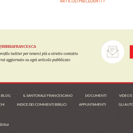
ARTICOLI PRECEDENTI >
@BIBBIAFRANCESCA
filo twitter per tenerci più a stretto contatto
arrai aggiornato su ogni articolo pubblicato
L BLOG
IL SANTORALE FRANCESCANO
DOCUMENTI
VIDEO E
CHI
INDICE DEI COMMENTI BIBLICI
APPUNTAMENTI
GLI AUT
trice