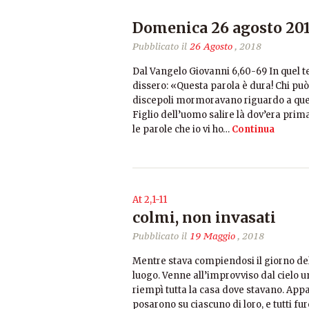
Domenica 26 agosto 2
Pubblicato il
26 Agosto
, 2018
Dal Vangelo Giovanni 6,60-69 In quel te
dissero: «Questa parola è dura! Chi può
discepoli mormoravano riguardo a quest
Figlio dell’uomo salire là dov’era prima?
le parole che io vi ho…
Continua
At 2,1-11
colmi, non invasati
Pubblicato il
19 Maggio
, 2018
Mentre stava compiendosi il giorno dell
luogo. Venne all’improvviso dal cielo u
riempì tutta la casa dove stavano. Appa
posarono su ciascuno di loro, e tutti f