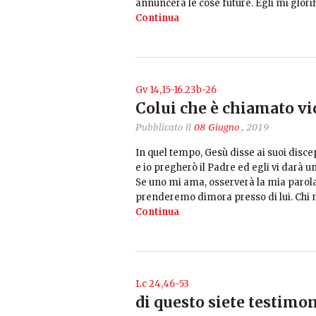
annuncerà le cose future. Egli mi glori
Continua
Gv 14,15-16.23b-26
Colui che è chiamato vi
Pubblicato il
08 Giugno
, 2019
In quel tempo, Gesù disse ai suoi disc
e io pregherò il Padre ed egli vi darà 
Se uno mi ama, osserverà la mia parola 
prenderemo dimora presso di lui. Chi n
Continua
Lc 24,46-53
di questo siete testimo