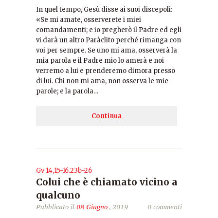
In quel tempo, Gesù disse ai suoi discepoli:
«Se mi amate, osserverete i miei
comandamenti; e io pregherò il Padre ed egli
vi darà un altro Paràclito perché rimanga con
voi per sempre. Se uno mi ama, osserverà la
mia parola e il Padre mio lo amerà e noi
verremo a lui e prenderemo dimora presso
di lui. Chi non mi ama, non osserva le mie
parole; e la parola…
Continua
Gv 14,15-16.23b-26
Colui che è chiamato vicino a
qualcuno
Pubblicato il
08 Giugno
, 2019
0 commenti