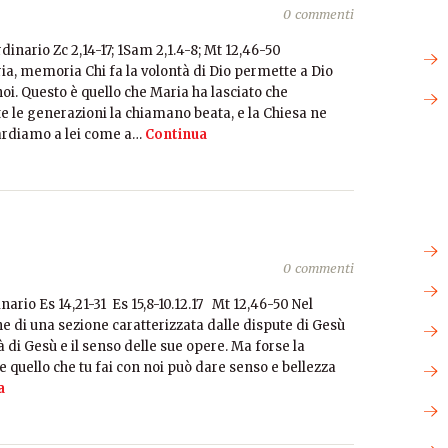
0 commenti
ario Zc 2,14-17; 1Sam 2,1.4-8; Mt 12,46-50
a, memoria Chi fa la volontà di Dio permette a Dio
oi. Questo è quello che Maria ha lasciato che
tte le generazioni la chiamano beata, e la Chiesa ne
ardiamo a lei come a…
Continua
0 commenti
rio Es 14,21-31 Es 15,8-10.12.17 Mt 12,46-50 Nel
e di una sezione caratterizzata dalle dispute di Gesù
tà di Gesù e il senso delle sue opere. Ma forse la
quello che tu fai con noi può dare senso e bellezza
a