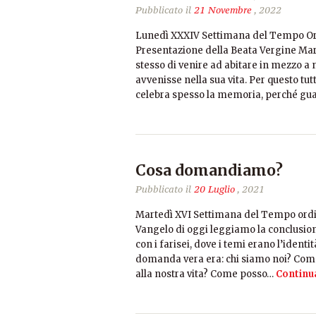
Pubblicato il
21 Novembre
, 2022
Lunedì XXXIV Settimana del Tempo Ordin
Presentazione della Beata Vergine Mari
stesso di venire ad abitare in mezzo a n
avvenisse nella sua vita. Per questo tu
celebra spesso la memoria, perché gu
Cosa domandiamo?
Pubblicato il
20 Luglio
, 2021
Martedì XVI Settimana del Tempo ordina
Vangelo di oggi leggiamo la conclusion
con i farisei, dove i temi erano l’identi
domanda vera era: chi siamo noi? Come 
alla nostra vita? Come posso…
Continu