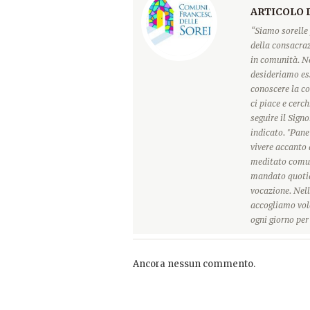
ARTICOLO 
“Siamo sorelle 
della consacraz
in comunità. Ne
desideriamo ess
conoscere la c
ci piace e cerc
seguire il Sign
indicato. "Pane
vivere accanto 
meditato comun
mandato quotidi
vocazione. Nell
accogliamo vole
ogni giorno pe
Ancora nessun commento.