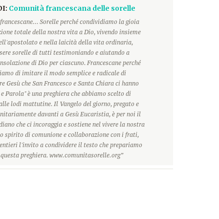
DI:
Comunità francescana delle sorelle
francescane... Sorelle perché condividiamo la gioia
ione totale della nostra vita a Dio, vivendo insieme
ll'apostolato e nella laicità della vita ordinaria,
ere sorelle di tutti testimoniando e aiutando a
onsolazione di Dio per ciascuno. Francescane perché
hiamo di imitare il modo semplice e radicale di
ore Gesù che San Francesco e Santa Chiara ci hanno
 e Parola" è una preghiera che abbiamo scelto di
alle lodi mattutine. Il Vangelo del giorno, pregato e
itariamente davanti a Gesù Eucaristia, è per noi il
ano che ci incoraggia e sostiene nel vivere la nostra
o spirito di comunione e collaborazione con i frati,
ntieri l'invito a condividere il testo che prepariamo
r questa preghiera. www.comunitasorelle.org”