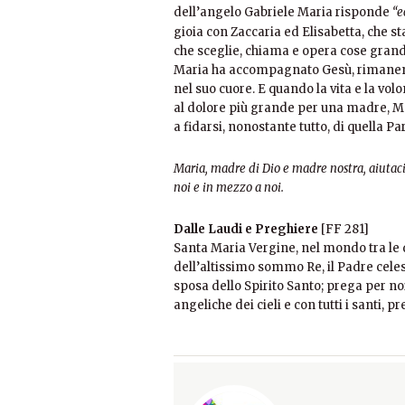
dell’angelo Gabriele Maria risponde
“
e
gioia con Zaccaria ed Elisabetta, che s
che sceglie, chiama e opera cose grand
Maria ha accompagnato Gesù, rimanendo
nel suo cuore. E quando la vita e la vo
al dolore più grande per una madre, M
a fidarsi, nonostante tutto, di quella 
Maria, madre di Dio e madre nostra, aiutaci a
noi e in mezzo a noi.
Dalle Laudi e Preghiere
[FF 281]
Santa Maria Vergine, nel mondo tra le d
dell’altissimo sommo Re, il Padre cele
sposa dello Spirito Santo; prega per no
angeliche dei cieli e con tutti i santi, 