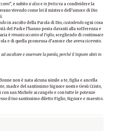
ccomi”
e subito
si alza
e
in fretta
va a condividere la
,
tavano vivendo come lei il mistero dell’amore di Dio
i.
 in ascolto della Parola di Dio,
custodendo
ogni cosa
lontà del Padre l’hanno posta davanti alla sofferenza e
aria è
rimasta accanto al Figlio
, scegliendo di continuare
Parola e di quella promessa d’amore che aveva ricevuto.
d ascoltare e osservare la parola, perché il Signore abiti in
onne non è nata alcuna simile a te, figlia e ancella
ste, madre del santissimo Signore nostro Gesù Cristo,
i con san Michele arcangelo e con tutte le potenze
presso il tuo santissimo diletto Figlio, Signore e maestro.