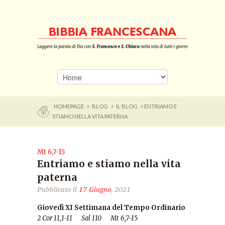
HOMEPAGE
>
BLOG
>
IL BLOG
> ENTRIAMO E
STIAMO NELLA VITA PATERNA
Mt 6,7-15
Entriamo e stiamo nella vita
paterna
Pubblicato il
17 Giugno
, 2021
Giovedì XI Settimana del Tempo Ordinario
2 Cor 11,1-11 Sal 110 Mt 6,7-15