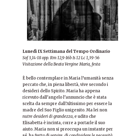
Lunedì IX Settimana del Tempo Ordinario
Sof 3,14-18 opp. Rm 12,9-16b
Is 12
Lc 1,39-56
Visitazione della Beata Vergine Maria, festa
È bello contemplare in Maria l’umanità senza
peccato che, in piena libertà, vive secondo i
desideri dello Spirito. Maria ha appena
ricevuto dall’angelo l’annuncio che è stata
scelta da sempre dall’Altissimo per essere la
madre del Suo Figlio unigenito. Ma lei non
nutre desideri di grandezza
, e udito che
Elisabetta è incinta, corre a portarle il suo
aiuto. Maria non si preoccupa un instante per
sé, ha
fretta
di
servire
, di
condividere le necessità