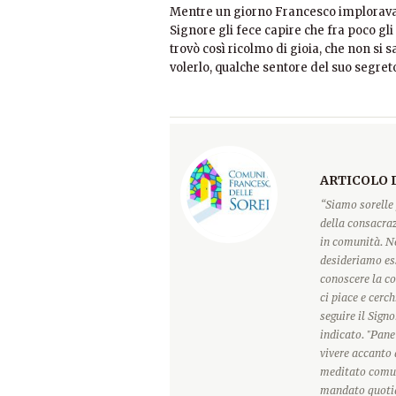
Mentre un giorno Francesco implorava c
Signore gli fece capire che fra poco gli
trovò così ricolmo di gioia, che non si
volerlo, qualche sentore del suo segret
ARTICOLO 
“Siamo sorelle 
della consacraz
in comunità. Ne
desideriamo ess
conoscere la c
ci piace e cerc
seguire il Sign
indicato. "Pane
vivere accanto 
meditato comun
mandato quotidi