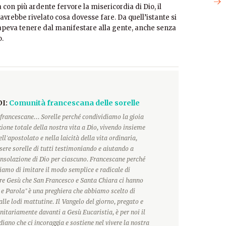
on più ardente fervore la misericordia di Dio, il
 avrebbe rivelato cosa dovesse fare. Da quell’istante si
 sapeva tenere dal manifestare alla gente, anche senza
o.
DI:
Comunità francescana delle sorelle
francescane... Sorelle perché condividiamo la gioia
ione totale della nostra vita a Dio, vivendo insieme
ll'apostolato e nella laicità della vita ordinaria,
ere sorelle di tutti testimoniando e aiutando a
onsolazione di Dio per ciascuno. Francescane perché
hiamo di imitare il modo semplice e radicale di
ore Gesù che San Francesco e Santa Chiara ci hanno
 e Parola" è una preghiera che abbiamo scelto di
alle lodi mattutine. Il Vangelo del giorno, pregato e
itariamente davanti a Gesù Eucaristia, è per noi il
ano che ci incoraggia e sostiene nel vivere la nostra