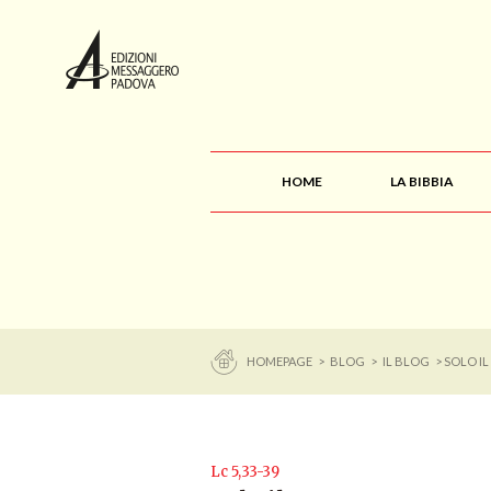
HOME
LA BIBBIA
HOMEPAGE
>
BLOG
>
IL BLOG
> SOLO I
Lc 5,33-39