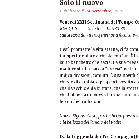
Solo il nuovo
Pubblicato il
04 Settembre
, 2020
Venerdì XXII Settimana del Tempo O
1Cor 4,1-5 Sal 36 Lc 5,33-39
Santa Rosa da Viterbo, memoria facoltativa
Gesù promette la vita eterna, ci fa com
far sperimentare a chi sta con Lui. È lo
lauto banchetto che sazia. La sua prese
malinconia. La parola
“strappo”
usata ne
indica divisioni, conflitti. È una novità
chiede di cambiare proprio il vestito e
che il vecchio è da buttare, che la stoffa
che Lui porta un nuovo tempo e un nuo
le antiche tradizioni.
Grazie Signore Gesù, perché la tua presenza 
e la bellezza dell’amore del Padre.
Dalla Leggenda dei Tre Compagni
[F