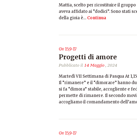
Mattia, scelto per ricostituire il grupp
aveva affidato ai “dodici”. Sono stati sc
della gioia è…
Continua
Gv 15,9-17
Progetti di amore
Pubblicato il
14 Maggio
, 2024
Martedì VII Settimana di Pasqua At 1,15
Il “rimanere” e il “dimorare” hanno due
si fa “dimora” stabile, accogliente e fe
permette di rimanere. Il secondo movim
accogliamo il comandamento dell’amor
Gv 15,9-17