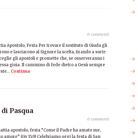
0 commenti
ttia Apostolo, Festa Per trovare il sostituto di Giuda gli
ono e lasciarono al Signore la scelta, tirando a sorte
eglie gli apostoli e promette che, se osserveranno i
essa gioia. Il cammino di fede dietro a Gesù sempre
este…
Continua
 di Pasqua
0 commenti
 Mattia apostolo, festa “Come il Padre ha amato me,
o amore” (Gv 15,9) Celebriamo oggi la festa di San