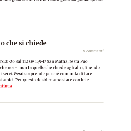
o che si chiede
0 commenti
7.20-26 Sal 112 Gv 15,9-17 San Mattia, festa Può
e noi – non fa quello che chiede agli altri, finendo
dei servi. Gesù sorprende perché comanda di fare
uoi amici. Per questo desideriamo stare con lui e
ntinua