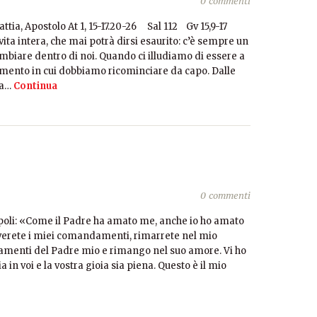
0 commenti
ia, Apostolo At 1, 15-17.20-26 Sal 112 Gv 15,9-17
ita intera, che mai potrà dirsi esaurito: c’è sempre un
biare dentro di noi. Quando ci illudiamo di essere a
omento in cui dobbiamo ricominciare da capo. Dalle
 a…
Continua
0 commenti
epoli: «Come il Padre ha amato me, anche io ho amato
verete i miei comandamenti, rimarrete nel mio
amenti del Padre mio e rimango nel suo amore. Vi ho
 in voi e la vostra gioia sia piena. Questo è il mio