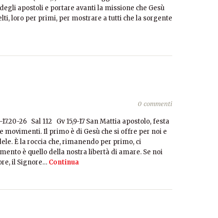
o degli apostoli e portare avanti la missione che Gesù
elti, loro per primi, per mostrare a tutti che la sorgente
0 commenti
-17.20-26 Sal 112 Gv 15,9-17 San Mattia apostolo, festa
 movimenti. Il primo è di Gesù che si offre per noi e
dele. È la roccia che, rimanendo per primo, ci
ento è quello della nostra libertà di amare. Se noi
e, il Signore…
Continua