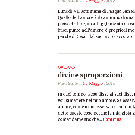
Pubblicato il
14 Maggio
, 2018
Lunedì VII Settimana di Pasqua San Matt
Quello dell’amore è il cammino di una v
passo da fare, un atteggiamento da cam
buon punto nell’amore, è proprio il m
parole di Gesù, dal suo invito accorato
Gv 15,9-17
divine sproporzioni
Pubblicato il
05 Maggio
, 2018
In quel tempo, Gesù disse ai suoi disc
voi. Rimanete nel mio amore. Se osser
amore, come io ho osservato i comand
detto queste cose perché la mia gioia sia
comandamento: che…
Continua