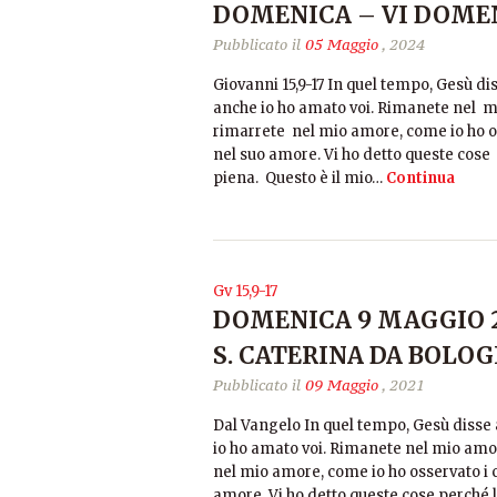
DOMENICA – VI DOMEN
Pubblicato il
05 Maggio
, 2024
Giovanni 15,9-17 In quel tempo, Gesù di
anche io ho amato voi. Rimanete nel 
rimarrete nel mio amore, come io ho 
nel suo amore. Vi ho detto queste cose p
piena. Questo è il mio…
Continua
Gv 15,9-17
DOMENICA 9 MAGGIO 2
S. CATERINA DA BOLO
Pubblicato il
09 Maggio
, 2021
Dal Vangelo In quel tempo, Gesù disse 
io ho amato voi. Rimanete nel mio amo
nel mio amore, come io ho osservato 
amore. Vi ho detto queste cose perché la