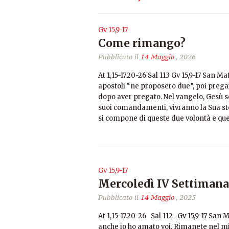
Gv 15,9-17
Come rimango?
Pubblicato il
14 Maggio
, 2026
At 1,15-17.20-26 Sal 113 Gv 15,9-17 San Ma
apostoli “ne proposero due”, poi pregar
dopo aver pregato. Nel vangelo, Gesù sc
suoi comandamenti, vivranno la Sua st
si compone di queste due volontà e qu
Gv 15,9-17
Mercoledì IV Settimana
Pubblicato il
14 Maggio
, 2025
At 1,15-17.20-26 Sal 112 Gv 15,9-17 San
anche io ho amato voi. Rimanete nel mi