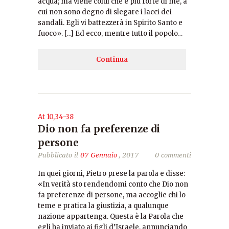
acqua; ma viene colui che è più forte di me, a
cui non sono degno di slegare i lacci dei
sandali. Egli vi battezzerà in Spirito Santo e
fuoco». […] Ed ecco, mentre tutto il popolo…
Continua
At 10,34-38
Dio non fa preferenze di
persone
Pubblicato il
07 Gennaio
, 2017
0 commenti
In quei giorni, Pietro prese la parola e disse:
«In verità sto rendendomi conto che Dio non
fa preferenze di persone, ma accoglie chi lo
teme e pratica la giustizia, a qualunque
nazione appartenga. Questa è la Parola che
egli ha inviato ai figli d’Israele, annunciando