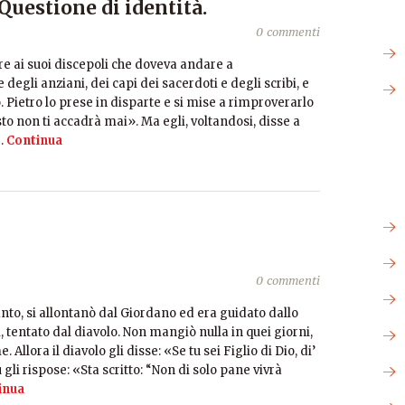
Questione di identità.
0 commenti
e ai suoi discepoli che doveva andare a
egli anziani, dei capi dei sacerdoti e degli scribi, e
o. Pietro lo prese in disparte e si mise a rimproverarlo
to non ti accadrà mai». Ma egli, voltandosi, disse a
…
Continua
0 commenti
anto, si allontanò dal Giordano ed era guidato dallo
, tentato dal diavolo. Non mangiò nulla in quei giorni,
lora il diavolo gli disse: «Se tu sei Figlio di Dio, di’
gli rispose: «Sta scritto: “Non di solo pane vivrà
inua