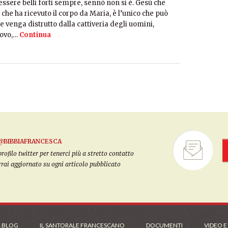
ssere belli forti sempre, sennò non si è. Gesù che
 che ha ricevuto il corpo da Maria, è l’unico che può
 venga distrutto dalla cattiveria degli uomini,
uovo,…
Continua
@BIBBIAFRANCESCA
filo twitter per tenerci più a stretto contatto
arrai aggiornato su ogni articolo pubblicato
L BLOG
IL SANTORALE FRANCESCANO
DOCUMENTI
VIDEO E