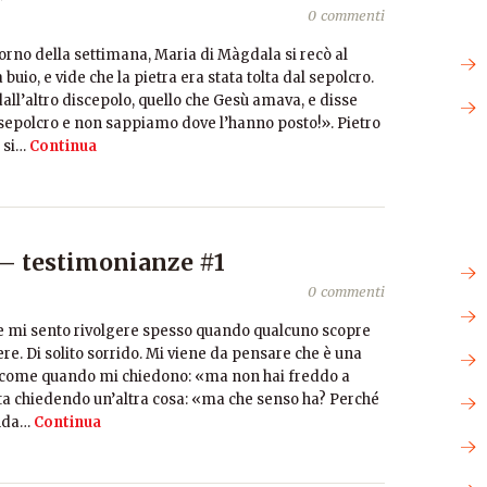
0 commenti
orno della settimana, Maria di Màgdala si recò al
uio, e vide che la pietra era stata tolta dal sepolcro.
all’altro discepolo, quello che Gesù amava, e disse
l sepolcro e non sappiamo dove l’hanno posto!». Pietro
 si…
Continua
e – testimonianze #1
0 commenti
he mi sento rivolgere spesso quando qualcuno scopre
ere. Di solito sorrido. Mi viene da pensare che è una
, come quando mi chiedono: «ma non hai freddo a
si sta chiedendo un’altra cosa: «ma che senso ha? Perché
anda…
Continua