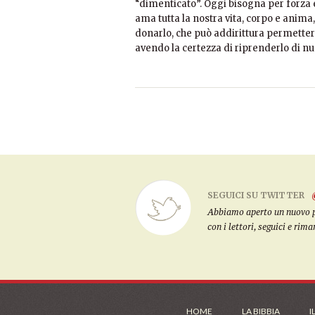
“dimenticato”. Oggi bisogna per forza e
ama tutta la nostra vita, corpo e anima,
donarlo, che può addirittura permettere
avendo la certezza di riprenderlo di n
SEGUICI SU TWITTER
Abbiamo aperto un nuovo pro
con i lettori, seguici e rim
HOME
LA BIBBIA
I