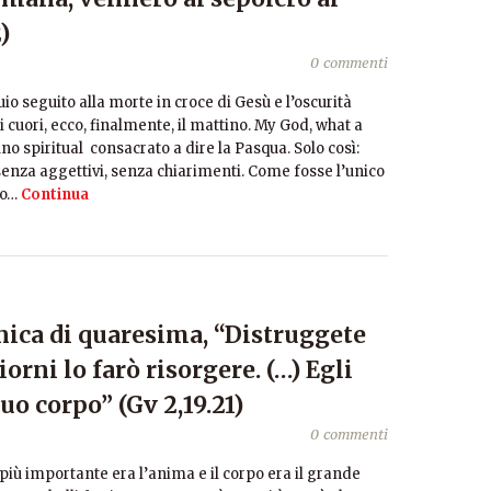
)
0 commenti
io seguito alla morte in croce di Gesù e l’oscurità
 cuori, ecco, finalmente, il mattino. My God, what a
no spiritual consacrato a dire la Pasqua. Solo così:
enza aggettivi, senza chiarimenti. Come fosse l’unico
ro…
Continua
nica di quaresima, “Distruggete
orni lo farò risorgere. (…) Egli
uo corpo” (Gv 2,19.21)
0 commenti
 più importante era l’anima e il corpo era il grande