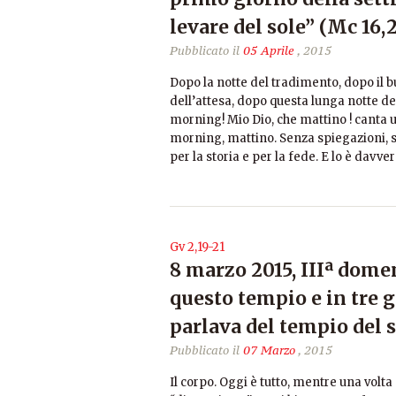
levare del sole” (Mc 16,2
Pubblicato il
05 Aprile
, 2015
Dopo la notte del tradimento, dopo il bu
dell’attesa, dopo questa lunga notte dei
morning! Mio Dio, che mattino ! canta u
morning, mattino. Senza spiegazioni, s
per la storia e per la fede. E lo è davve
Gv 2,19-21
8 marzo 2015, IIIª dome
questo tempio e in tre gi
parlava del tempio del s
Pubblicato il
07 Marzo
, 2015
Il corpo. Oggi è tutto, mentre una volta