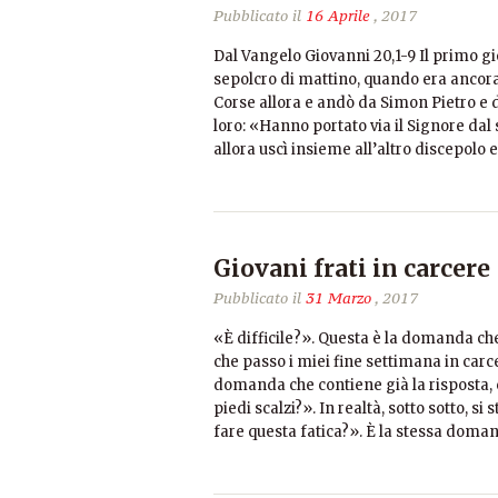
Pubblicato il
16 Aprile
, 2017
Dal Vangelo Giovanni 20,1-9 Il primo gi
sepolcro di mattino, quando era ancora b
Corse allora e andò da Simon Pietro e d
loro: «Hanno portato via il Signore da
allora uscì insieme all’altro discepolo e
Giovani frati in carcer
Pubblicato il
31 Marzo
, 2017
«È difficile?». Questa è la domanda c
che passo i miei fine settimana in carc
domanda che contiene già la risposta
piedi scalzi?». In realtà, sotto sotto, 
fare questa fatica?». È la stessa dom