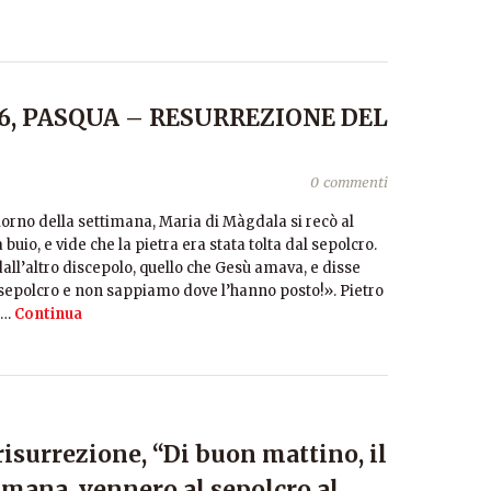
16, PASQUA – RESURREZIONE DEL
0 commenti
iorno della settimana, Maria di Màgdala si recò al
uio, e vide che la pietra era stata tolta dal sepolcro.
all’altro discepolo, quello che Gesù amava, e disse
l sepolcro e non sappiamo dove l’hanno posto!». Pietro
e…
Continua
 risurrezione, “Di buon mattino, il
imana, vennero al sepolcro al