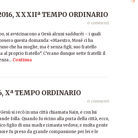
2016, XXXIIª TEMPO ORDINARIO
0 commenti
o, si avvicinarono a Gesù alcuni sadducèi – i quali
i posero questa domanda: «Maestro, Mosè ci ha
lcuno che ha moglie, ma è senza figli, suo fratello
l proprio fratello”. C’erano dunque sette fratelli: il
senza…
Continua
16, Xª TEMPO ORDINARIO
0 commenti
 Gesù si recò in una città chiamata Nain, e con lui
de folla. Quando fu vicino alla porta della città, ecco,
ico figlio di una madre rimasta vedova; e molta gente
ignore fu preso da grande compassione per lei e le