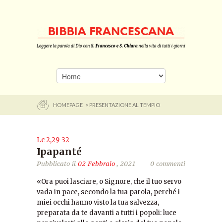
HOMEPAGE
> PRESENTAZIONE AL TEMPIO
Lc 2,29-32
Ipapanté
Pubblicato il
02 Febbraio
, 2021
0 commenti
«Ora puoi lasciare, o Signore, che il tuo servo
vada in pace, secondo la tua parola, perché i
miei occhi hanno visto la tua salvezza,
preparata da te davanti a tutti i popoli: luce