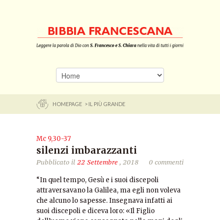
HOMEPAGE
> IL PIÙ GRANDE
Mc 9,30-37
silenzi imbarazzanti
Pubblicato il
22 Settembre
, 2018
0 commenti
“In quel tempo, Gesù e i suoi discepoli
attraversavano la Galilea, ma egli non voleva
che alcuno lo sapesse. Insegnava infatti ai
suoi discepoli e diceva loro: «Il Figlio