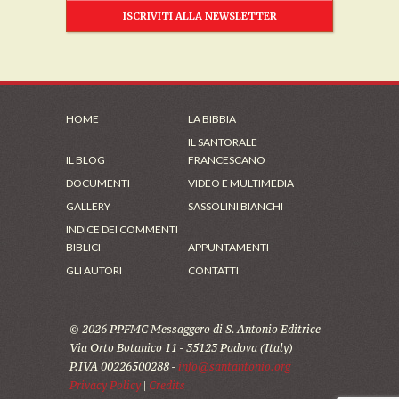
ISCRIVITI ALLA NEWSLETTER
HOME
LA BIBBIA
IL SANTORALE
IL BLOG
FRANCESCANO
DOCUMENTI
VIDEO E MULTIMEDIA
GALLERY
SASSOLINI BIANCHI
INDICE DEI COMMENTI
BIBLICI
APPUNTAMENTI
GLI AUTORI
CONTATTI
© 2026 PPFMC Messaggero di S. Antonio Editrice
Via Orto Botanico 11 - 35123 Padova (Italy)
P.IVA 00226500288 -
info@santantonio.org
Privacy Policy
|
Credits