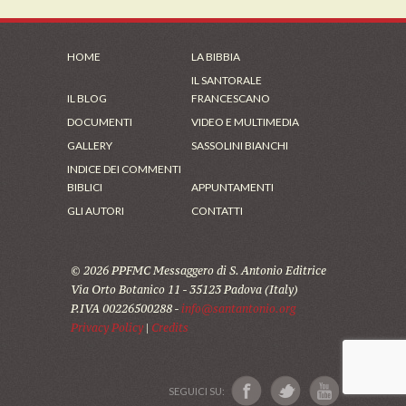
HOME
LA BIBBIA
IL SANTORALE
IL BLOG
FRANCESCANO
DOCUMENTI
VIDEO E MULTIMEDIA
GALLERY
SASSOLINI BIANCHI
INDICE DEI COMMENTI
BIBLICI
APPUNTAMENTI
GLI AUTORI
CONTATTI
© 2026 PPFMC Messaggero di S. Antonio Editrice
Via Orto Botanico 11 - 35123 Padova (Italy)
P.IVA 00226500288 -
info@santantonio.org
Privacy Policy
|
Credits
SEGUICI SU: