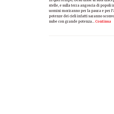
In quel tempo, Gesù disse ai suoi discep
stelle, e sulla terra angoscia di popoli 
uomini moriranno per la paura e per l’a
potenze dei cieli infatti saranno sconvo
nube con grande potenza…
Continua