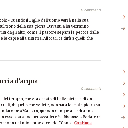
0 commenti
poli: «Quando il Figlio dell’uomo verrà nella sua
à sul trono della sua gloria. Davanti a lui verranno
i uni dagli altri, come il pastore separa le pecore dalle
 le capre alla sinistra. Allora il re dirà a quelli che
occia d’acqua
0 commenti
del tempio, che era ornato di belle pietre e di doni
 quali, di quello che vedete, non sarà lasciata pietra su
domandarono: «Maestro, quando dunque accadranno
ndo esse staranno per accadere?». Rispose: «Badate di
 verranno nel mio nome dicendo: “Sono…
Continua