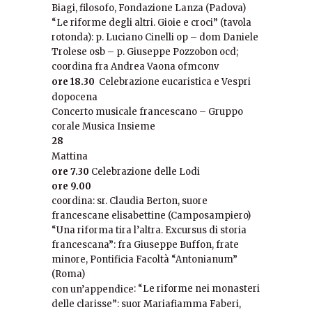
Biagi, filosofo, Fondazione Lanza (Padova)
“Le riforme degli altri. Gioie e croci” (tavola
rotonda): p. Luciano Cinelli op – dom Daniele
Trolese osb – p. Giuseppe Pozzobon ocd;
coordina fra Andrea Vaona ofmconv
ore 18.30
Celebrazione eucaristica e Vespri
dopocena
Concerto musicale francescano – Gruppo
corale Musica Insieme
28
Mattina
ore 7.30
Celebrazione delle Lodi
ore 9.00
coordina: sr. Claudia Berton, suore
francescane elisabettine (Camposampiero)
“Una riforma tira l’altra. Excursus di storia
francescana”: fra Giuseppe Buffon, frate
minore, Pontificia Facoltà “Antonianum”
(Roma)
: “Le riforme nei monasteri
con un’appendice
delle clarisse”: suor Mariafiamma Faberi,