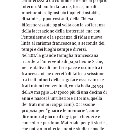
caratterizzata da continue riforme al proprio
interno. Al punto da farne, forse, uno di
movimenti religiosi più inquieti, instabili,
dinamici, eppur costanti, della Chiesa.
Riforme vissute ogni volta con la sofferenza
della lacerazione della fraternità, ma con
l’entusiasmo e la speranza di ridare nuova
linfa al carisma francescano, a seconda dei
tempi e dei luoghi sempre diversi.
Nel 2017 la grande famiglia francescana
ricorderà l’intervento di papa Leone X che,
nel tentativo di mettere pace e ordine tra i
francescani, ne decretò di fatto la scissione
tra frati minori della regolare osservanza e
frati minori conventuali, con la bolla
Ite vos
del 29 maggio 1517 (poco più di una decina di
anni e nascerà un’ulteriore riforma, quella
dei frati minori cappuccini). Occasione
propizia per “guarire le memorie”, come
diremmo al giorno d’oggi, per chiedere e
concedere perdono. Materiale per gli storici,
che potranno ulteriormente studiare quelle