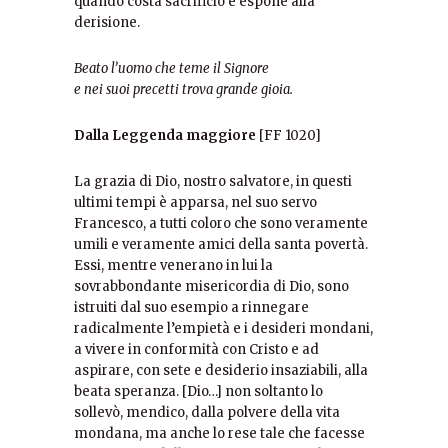
quando costa sacrificio e espone alla
derisione.
Beato l’uomo che teme il Signore
e nei suoi precetti trova grande gioia.
Dalla Leggenda maggiore
[FF 1020]
La grazia di Dio, nostro salvatore, in questi
ultimi tempi è apparsa, nel suo servo
Francesco, a tutti coloro che sono veramente
umili e veramente amici della santa povertà.
Essi, mentre venerano in lui la
sovrabbondante misericordia di Dio, sono
istruiti dal suo esempio a rinnegare
radicalmente l’empietà e i desideri mondani,
a vivere in conformità con Cristo e ad
aspirare, con sete e desiderio insaziabili, alla
beata speranza. [Dio…] non soltanto lo
sollevò, mendico, dalla polvere della vita
mondana, ma anche lo rese tale che facesse