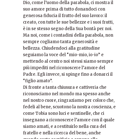
Dio, come l’uomo della parabola, ci mostra il
suo amore prima di tutto donandoci con
generosa fiducia il frutto del suo lavoro: il
creato, con tutte le sue bellezze e i suoi frutti,
è in se stesso segno della Sua bontà per noi.
Ma noi, come i contadini della parabola, non
sempre cogliamo tanta generosità e
bellezza. Chiudendoci alla gratitudine
seguiamo la voce del “mio-mio, io-io” e
mettendo al centro noi stessi siamo sempre
più impediti nel riconoscere l’amore del
Padre. Egli invece, si spinge fino a donarci il
“figlio amato”.
Di fronte a tanta chiusura e cattiveria che
riconosciamo nel mondo ma spesso anche
nel nostro cuore, ringraziamo per coloro che,
fedeli al bene, scuotono la nostra coscienza, e
come Tobia sono luci e sentinelle, che ci
insegnano a riconoscere l’amore con il quale
siamo amati, e a restituirlo nella cura del
fratello e nella ricerca del bene, anche