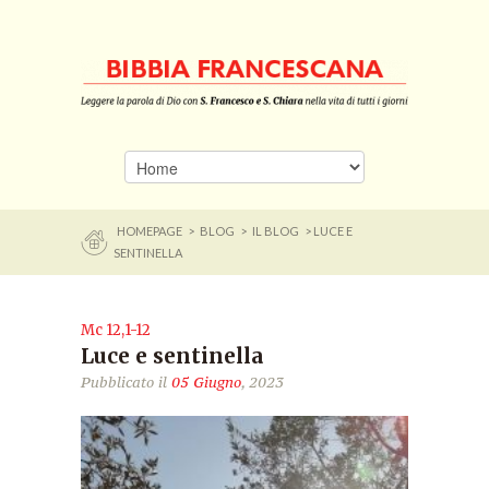
HOMEPAGE
>
BLOG
>
IL BLOG
> LUCE E
SENTINELLA
Mc 12,1-12
Luce e sentinella
Pubblicato il
05 Giugno
, 2023