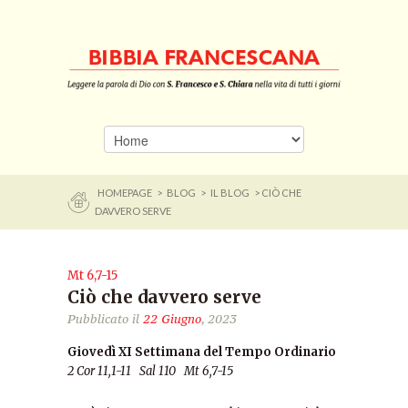
HOMEPAGE
>
BLOG
>
IL BLOG
> CIÒ CHE
DAVVERO SERVE
Mt 6,7-15
Ciò che davvero serve
Pubblicato il
22 Giugno
, 2023
Giovedì XI Settimana del Tempo Ordinario
2 Cor 11,1-11 Sal 110 Mt 6,7-15