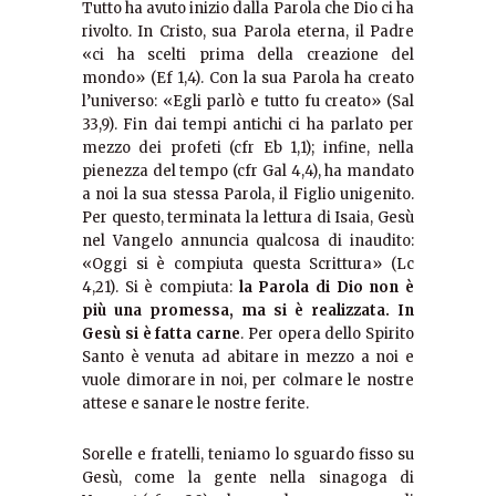
Tutto ha avuto inizio dalla Parola che Dio ci ha
rivolto. In Cristo, sua Parola eterna, il Padre
«ci ha scelti prima della creazione del
mondo» (Ef 1,4). Con la sua Parola ha creato
l’universo: «Egli parlò e tutto fu creato» (Sal
33,9). Fin dai tempi antichi ci ha parlato per
mezzo dei profeti (cfr Eb 1,1); infine, nella
pienezza del tempo (cfr Gal 4,4), ha mandato
a noi la sua stessa Parola, il Figlio unigenito.
Per questo, terminata la lettura di Isaia, Gesù
nel Vangelo annuncia qualcosa di inaudito:
«Oggi si è compiuta questa Scrittura» (Lc
4,21). Si è compiuta:
la Parola di Dio non è
più una promessa, ma si è realizzata. In
Gesù si è fatta carne
. Per opera dello Spirito
Santo è venuta ad abitare in mezzo a noi e
vuole dimorare in noi, per colmare le nostre
attese e sanare le nostre ferite.
Sorelle e fratelli, teniamo lo sguardo fisso su
Gesù, come la gente nella sinagoga di