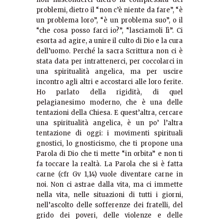
problemi, dietro il “non c’è niente da fare”, “è
un problema loro”, “è un problema suo”, o il
“che cosa posso farci io?”, “lasciamoli lì”. Ci
esorta ad agire, a unire il culto di Dio e la cura
dell’uomo. Perché la sacra Scrittura non ci è
stata data per intrattenerci, per coccolarci in
una spiritualità angelica, ma per uscire
incontro agli altri e accostarci alle loro ferite.
Ho parlato della rigidità, di quel
pelagianesimo moderno, che è una delle
tentazioni della Chiesa. E quest’altra, cercare
una spiritualità angelica, è un po’ l’altra
tentazione di oggi: i movimenti spirituali
gnostici, lo gnosticismo, che ti propone una
Parola di Dio che ti mette “in orbita” e non ti
fa toccare la realtà. La Parola che si è fatta
carne (cfr Gv 1,14) vuole diventare carne in
noi. Non ci astrae dalla vita, ma ci immette
nella vita, nelle situazioni di tutti i giorni,
nell’ascolto delle sofferenze dei fratelli, del
grido dei poveri, delle violenze e delle