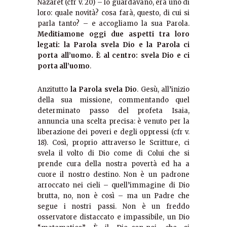
Nazaret (cfr v. 20) – lo guardavano, era uno di
loro: quale novità? cosa farà, questo, di cui si
parla tanto? – e accogliamo la sua Parola.
Meditiamone oggi due aspetti tra loro
legati: la Parola svela Dio e la Parola ci
porta all’uomo. È al centro: svela Dio e ci
porta all’uomo
.
Anzitutto
la Parola svela Dio
. Gesù, all’inizio
della sua missione, commentando quel
determinato passo del profeta Isaia,
annuncia una scelta precisa: è venuto per la
liberazione dei poveri e degli oppressi (cfr v.
18). Così, proprio attraverso le Scritture, ci
svela il volto di Dio come di Colui che si
prende cura della nostra povertà ed ha a
cuore il nostro destino. Non è un padrone
arroccato nei cieli – quell’immagine di Dio
brutta, no, non è così – ma un Padre che
segue i nostri passi. Non è un freddo
osservatore distaccato e impassibile, un Dio