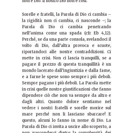
non è Dio. Il nostro Dio non è così.
Sorelle e fratelli, la Parola di Dio ci cambia –
la rigidità non ci cambia, ci nasconde –; la
Parola di Dio ci cambia penetrando
nell’anima come una spada (cfr Eb 4,12).
Perché, se da una parte consola, svelandoci il
volto di Dio, dall’altra provoca e scuote,
riportandoci alle nostre contraddizioni. Ci
mette in crisi. Non ci lascia tranquilli, se a
pagare il prezzo di questa tranquillità è un
mondo lacerato dall’ingiustizia e dalla fame,
e a farne le spese sono sempre i più deboli.
Sempre pagano i più deboli. La Parola mette
in crisi quelle nostre giustificazioni che fanno
dipendere ciò che non va sempre da altro e
dagli altri. Quanto dolore sentiamo nel
vedere i nostri fratelli e sorelle morire sul
mare perché non li lasciano sbarcare! E
questo, alcuni lo fanno in nome di Dio. La
Parola di Dio ci invita a uscire allo scoperto, a
non nasconderci dietro la complessità dei