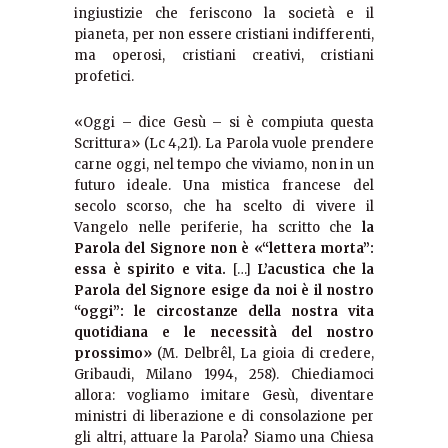
ingiustizie che feriscono la società e il
pianeta, per non essere cristiani indifferenti,
ma operosi, cristiani creativi, cristiani
profetici.
«Oggi – dice Gesù – si è compiuta questa
Scrittura» (Lc 4,21). La Parola vuole prendere
carne oggi, nel tempo che viviamo, non in un
futuro ideale. Una mistica francese del
secolo scorso, che ha scelto di vivere il
Vangelo nelle periferie, ha scritto che
la
Parola del Signore non è «“lettera morta”:
essa è spirito e vita.
[…]
L’acustica che la
Parola del Signore esige da noi è il nostro
“oggi”: le circostanze della nostra vita
quotidiana e le necessità del nostro
prossimo»
(M. Delbrêl, La gioia di credere,
Gribaudi, Milano 1994, 258). Chiediamoci
allora: vogliamo imitare Gesù, diventare
ministri di liberazione e di consolazione per
gli altri, attuare la Parola? Siamo una Chiesa