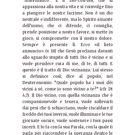
“matematico”. È il Dio-con-noi, che si
appassiona alla nostra vita e si coinvolge fino
a piangere le nostre lacrime. Non è un dio
neutrale e indifferente, ma lo Spirito amante
dell’uomo, che ci difende, ci consiglia,
prende posizione a nostro favore, si mette in
gioco, si compromette con il nostro dolore.
Sempre è presente lì. Ecco «il lieto
annuncio» (v. 18) che Gesù proclama davanti
allo sguardo stupito di tutti: Dio è vicino e si
vuole prendere cura di me, di te, di tutti. E
questo è il tratto di Dio: vicinanza. Lui stesso
si definisce così; dice al popolo, nel
Deuteronomio: “Quale popolo ha i suoi dèi
vicini a sé, come io sono vicino a te?” (cfr Dt
4,7). Il Dio vicino, con quella vicinanza che è
compassionevole e tenera, vuole sollevarti
dai pesi che ti schiacciano, vuole riscaldare il
freddo dei tuoi inverni, vuole illuminare le tue
giornate oscure, vuole sostenere i tuoi passi
incerti. E lo fa con la sua Parola, con la quale ti
parla per riaccendere la speranza dentro le