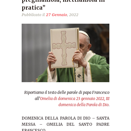
pratica”
Pubblicato il
27 Gennaio
, 2022
Riportiamo il testo delle parole di papa Francesco
all’
Omelia di domenica 23 gennaio 2022, III
domenica della Parola di Dio
.
DOMENICA DELLA PAROLA DI DIO – SANTA
MESSA – OMELIA DEL SANTO PADRE
FRANCESCO