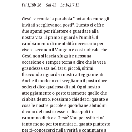
Fil 1,18b-26
S
al 41
Lc 14,1.7-11
Gesù racconta la parabola “notando come gli
invitati sceglievano i
posti”. Questo ci offre
due spunti per riflettere e guardare alla
nostra vita. Il primo riguarda l’umiltà. Il
cambiamento di mentalità
necessario per
vivere secondo il Vangelo è così radicale che
Gesù
non si lascia sfuggire nessuna
occasione e sempre torna a dire
che la vera
grandezza sta nel farsi piccoli, ultimi.
Il secondo riguarda i nostri atteggiamenti.
Anche il modo in cui
scegliamo il posto dove
sederci dice qualcosa di noi. Ogni nostro
atteggiamento o gesto trasmette quello che
ci abita dentro.
Possiamo chiederci: quanto e
cosa le nostre piccole e quotidiane
abitudini
dicono del nostro essere discepoli in
cammino dietro a
Gesù? Non per svilirci né
tanto meno per tormentarci, quanto
piuttosto
per ri-conoscerci nella verità e continuare a