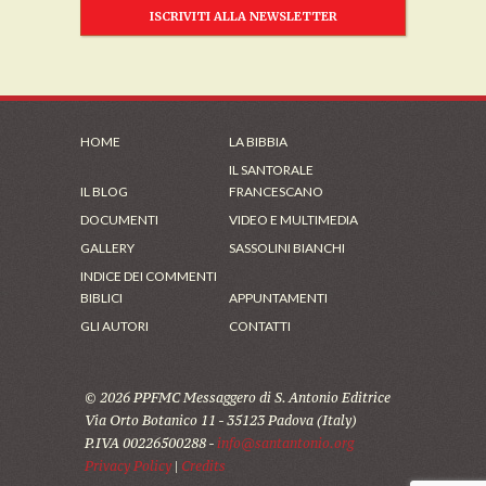
ISCRIVITI ALLA NEWSLETTER
HOME
LA BIBBIA
IL SANTORALE
IL BLOG
FRANCESCANO
DOCUMENTI
VIDEO E MULTIMEDIA
GALLERY
SASSOLINI BIANCHI
INDICE DEI COMMENTI
BIBLICI
APPUNTAMENTI
GLI AUTORI
CONTATTI
© 2026 PPFMC Messaggero di S. Antonio Editrice
Via Orto Botanico 11 - 35123 Padova (Italy)
P.IVA 00226500288 -
info@santantonio.org
Privacy Policy
|
Credits