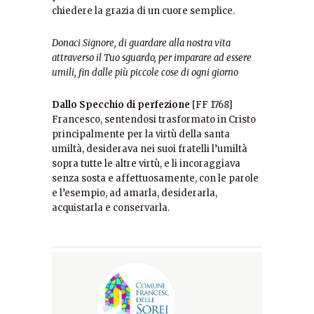
chiedere la
grazia di un cuore semplice.
Donaci Signore, di guardare alla nostra vita
attraverso il Tuo
s
guardo, per imparare ad essere
umili, fin dalle più piccole cose di
ogni giorno
Dallo Specchio di perfezione
[FF 1768]
Francesco, sentendosi trasformato in Cristo
principalmente per la
v
irtù della santa
umiltà, desiderava nei suoi fratelli l’umiltà
sopra
t
utte le altre virtù, e li incoraggiava
senza sosta e
affettuosamente, con le parole
e l’esempio, ad amarla,
desiderarla,
acquistarla e conservarla.