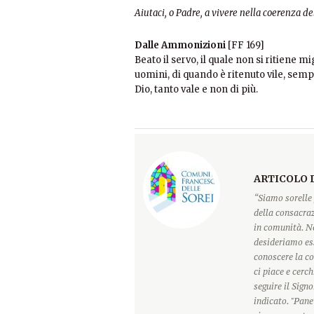
Aiutaci, o Padre, a vivere nella coerenza del
Dalle Ammonizioni
[FF 169]
Beato il servo, il quale non si ritiene 
uomini, di quando è ritenuto vile, semp
Dio, tanto vale e non di più.
ARTICOLO 
“Siamo sorelle 
della consacraz
in comunità. Ne
desideriamo ess
conoscere la c
ci piace e cerc
seguire il Sign
indicato. "Pane