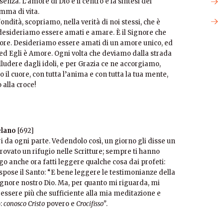
enza. L’amore di Dio è il centro e la sintesi del
mma di vita.
dità, scopriamo, nella verità di noi stessi, che è
esideriamo essere amati e amare. È il Signore che
ore. Desideriamo essere amati di un amore unico, ed
 ed Egli è Amore. Ogni volta che deviamo dalla strada
lludere dagli idoli, e per Grazia ce ne accorgiamo,
 il cuore, con tutta l’anima e con tutta la tua mente,
alla croce!
elano
[692]
 da ogni parte. Vedendolo così, un giorno gli disse un
ovato un rifugio nelle Scritture; sempre ti hanno
ego anche ora fatti leggere qualche cosa dai profeti:
ispose il Santo: “E bene leggere le testimonianze della
 Signore nostro Dio. Ma, per quanto mi riguarda, mi
a essere più che sufficiente alla mia meditazione e
o:
conosco Cristo
povero e
Crocifisso”
.