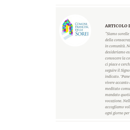
ARTICOLO 
“Siamo sorelle 
della consacraz
in comunità. Ne
desideriamo ess
conoscere la c
ci piace e cerc
seguire il Sign
indicato. "Pane
vivere accanto 
meditato comun
mandato quotidi
vocazione. Nell
accogliamo vole
ogni giorno pe