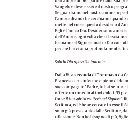
dall’amore di Dio, partire dalla Sua pres
Vangelo e deve essere il nostro progra
Se guardiamo nel nostro animo in profon
l’amore divino che cerchiamo quando d
mette nel cuore questo desiderio d’Am
Egli è l’unico Dio. Desideriamo amare,
dell’Amore, ogni volta che ci lasciamo i
torniamo al Signore nostro Dio con tutto
perché Lui ci ama profondamente, fino 
Solo in Dio riposa l’anima mia.
Dalla Vita seconda di Tommaso da C
Francesco era infermo e pieno di dolori
suo compagno: “Padre, tu hai sempre tr
offerto un rimedio ai tuoi dolori. Ti pr
forse
il tuo spirito esulterà nel Signore
”. R
Scrittura, ed è bene cercare in esse il
sono già preso tanto dalle Scritture, d
riflessione. Non ho bisogno di più, figli