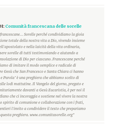
DI:
Comunità francescana delle sorelle
francescane... Sorelle perché condividiamo la gioia
ione totale della nostra vita a Dio, vivendo insieme
ll'apostolato e nella laicità della vita ordinaria,
ere sorelle di tutti testimoniando e aiutando a
onsolazione di Dio per ciascuno. Francescane perché
hiamo di imitare il modo semplice e radicale di
ore Gesù che San Francesco e Santa Chiara ci hanno
 e Parola" è una preghiera che abbiamo scelto di
alle lodi mattutine. Il Vangelo del giorno, pregato e
itariamente davanti a Gesù Eucaristia, è per noi il
ano che ci incoraggia e sostiene nel vivere la nostra
o spirito di comunione e collaborazione con i frati,
ntieri l'invito a condividere il testo che prepariamo
r questa preghiera. www.comunitasorelle.org”