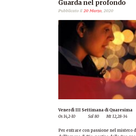
Guarda nel profondo
Pubblicato il
20 Marzo
, 2020
Vener
dì III Settimana di Quaresima
Os 14,2-10 Sal 80 Mt 12,28-34
Per entrare con passione nel mistero de