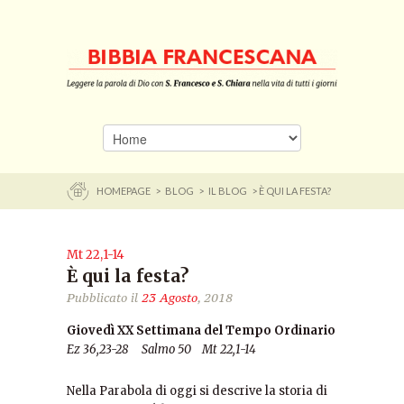
HOMEPAGE
>
BLOG
>
IL BLOG
> È QUI LA FESTA?
Mt 22,1-14
È qui la festa?
Pubblicato il
23 Agosto
, 2018
Giovedì XX Settimana del Tempo Ordinario
Ez 36,23-28 Salmo 50 Mt 22,1-14
Nella Parabola di oggi si descrive la storia di