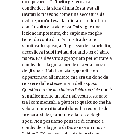
un equivoco: c’è l’invito generoso a
condividere la gioia di una festa. Ma gli
invitati lo ricevono come una seccatura da
evitare, o un’offesa da rifiutare, addirittura
con l’insulto e la violenza. Poi segue una
lezione importante, che capiamo meglio
tenendo conto di un’antica tradizione
semitica: lo sposo, all’ingresso del banchetto,
accoglieva i suoi invitati donando loro l’abito
nuovo. Era il vestito appropriato per entrare a
condividere la gioia nuziale e la vita nuova
degli sposi. L’abito nuziale, quindi, non
apparteneva all’invitato, ma era un dono da
ricevere dalle stesse mani dello sposo.
Quest’
uomo che non indossa l’abito nuziale
non è
semplicemente un tale mal vestito, stanato
tra i commensali. È piuttosto qualcuno che ha
volutamente rifiutato il dono, ha respinto di
prepararsi degnamente alla festa degli
sposi. Non possiamo pensare di entrare a
condividere la gioia di Dio senza un nuovo
“abitus”. C’è qualcosa di cui disfarsi con