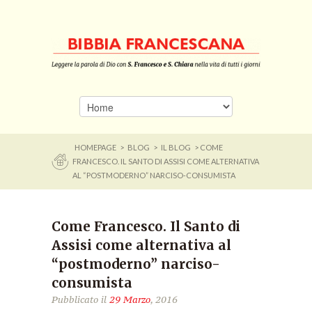
HOMEPAGE
>
BLOG
>
IL BLOG
> COME
FRANCESCO. IL SANTO DI ASSISI COME ALTERNATIVA
AL “POSTMODERNO” NARCISO-CONSUMISTA
Come Francesco. Il Santo di
Assisi come alternativa al
“postmoderno” narciso-
consumista
Pubblicato il
29 Marzo
, 2016