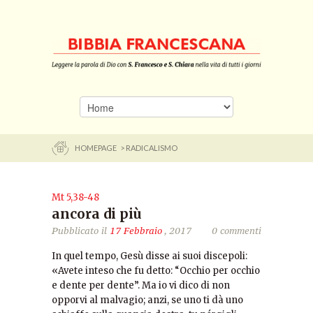
HOMEPAGE
> RADICALISMO
Mt 5,38-48
ancora di più
Pubblicato il
17 Febbraio
, 2017
0 commenti
In quel tempo, Gesù disse ai suoi discepoli:
«Avete inteso che fu detto: “Occhio per occhio
e dente per dente”. Ma io vi dico di non
opporvi al malvagio; anzi, se uno ti dà uno