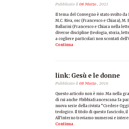
Pubblicato il
08 Marzo
, 2021
Il tema del Convegno è stato svolto da 
M.C. Riva, osc (Francesco e Chiara), M.
Ballarini (Francesco e Chiara nella le
diverse discipline (teologia, storia, let
a cogliere particolari non scontati del
Continua
link: Gesù e le donne
Pubblicato il
08 Marzo
, 2016
Questo articolo non è mio. Ma nella gr
di cui anche #bibbiafrancescana fa part
nuova serie della rivista “Credere Ogg
teologico. Il titolo di questo fascicolo, 
All’interno troviamo numerosi e interes
Continua