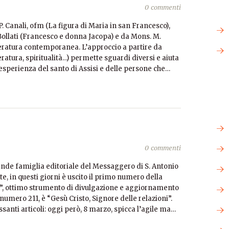
0 commenti
P. Canali, ofm (La figura di Maria in san Francesco),
 Bollati (Francesco e donna Jacopa) e da Mons. M.
tteratura contemporanea. L’approccio a partire da
teratura, spiritualità…) permette sguardi diversi e aiuta
l’esperienza del santo di Assisi e delle persone che…
0 commenti
ande famiglia editoriale del Messaggero di S. Antonio
e, in questi giorni è uscito il primo numero della
i”, ottimo strumento di divulgazione e aggiornamento
il numero 211, è “Gesù Cristo, Signore delle relazioni”.
santi articoli: oggi però, 8 marzo, spicca l’agile ma…