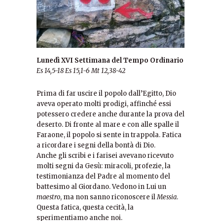
Lunedì XVI Settimana del Tempo Ordinario
Es 14,5-18
Es 15,1-6
Mt 12,38-42
Prima di far uscire il popolo dall’Egitto, Dio
aveva operato molti prodigi, affinché essi
potessero credere anche durante la prova del
deserto. Di fronte al mare e con alle spalle il
Faraone, il popolo si sente in trappola. Fatica
a ricordare i segni della bontà di Dio.
Anche gli scribi e i farisei avevano ricevuto
molti segni da Gesù: miracoli, profezie, la
testimonianza del Padre al momento del
battesimo al Giordano. Vedono in Lui un
maestro
, ma non sanno riconoscere il
Messia
.
Questa fatica, questa cecità, la
sperimentiamo anche noi.