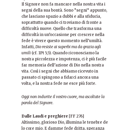
Il Signore non fa mancare nella nostra vita i
segni della sua bontà. Sono “segni” appunto,
che lasciano spazio a dubbi e alla sfiducia,
soprattutto quando ci troviamo di fronte a
difficoltà nuove. Quello che trasforma una
difficoltà in un’occasione per crescere nella
fede è vivere questo momento nell’umiltà.
Infatti,
Dio resiste ai superbi ma da grazia agli
umili
(cf. 1Pt 5,5). Quando riconosciamo la
nostra piccolezza e impotenza, ci è più facile
far memoria dell’azione di Dio nella nostra
vita. Così i segni che abbiamo ricevuto in
passato ci spingono a fidarci ancora una
volta, e la nostra fede ne esce più forte.
Oggi non indurite il vostro cuore,
ma ascoltate la
parola del Signore.
Dalle Laudi e preghiere
[FF 276]
Altissimo, glorioso Dio, illumina le tenebre de
lo core mio. E damme fede dritta, speranza