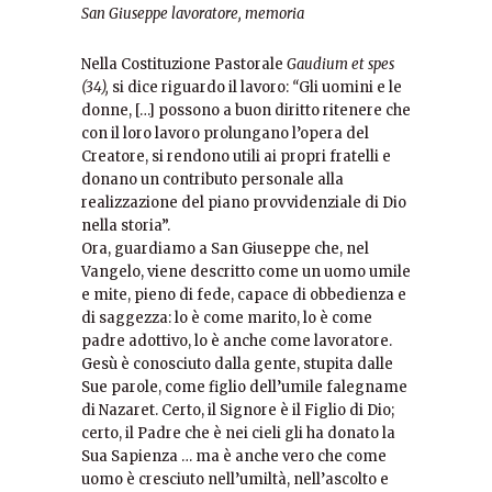
San Giuseppe lavoratore, memoria
Nella Costituzione Pastorale
Gaudium et spes
(34)
,
si dice riguardo il lavoro:
“
Gli uomini e le
donne, […] possono a buon diritto ritenere che
con il loro lavoro prolungano l’opera del
Creatore, si rendono utili ai propri fratelli e
donano un contributo personale alla
realizzazione del piano provvidenziale di Dio
nella storia”.
Ora, guardiamo a San Giuseppe che, nel
Vangelo, viene descritto come un uomo umile
e mite, pieno di fede, capace di obbedienza e
di saggezza: lo è come marito, lo è come
padre adottivo, lo è anche come lavoratore.
Gesù è conosciuto dalla gente, stupita dalle
Sue parole, come figlio dell’umile falegname
di Nazaret. Certo, il Signore è il Figlio di Dio;
certo, il Padre che è nei cieli gli ha donato la
Sua Sapienza … ma è anche vero che come
uomo è cresciuto nell’umiltà, nell’ascolto e