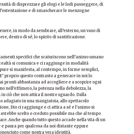
ssità di disprezzare gli elogi e le lodi passeggere, di
ell’ostentazione e di smascherare le menzogne
enere, in modo da sembrare, all’esterno, un vaso di
ere, dentro di sé, lo spirito di santificazione.
giamenti specifici che scaturiscono nell’animo umano
a realtà si comunica e ci raggiunge in modalità
ppure si manifesta, al contempo, in forme semplici,
 E’ proprio questo contrasto a generare in noi lo
i pronti abbastanza ad accogliere e a scoprire ogni
no nell’effimero, la potenza nella debolezza, la
 in ciò che non attira il nostro sguardo. Dalla
no adagiato in una mangiatoia, allo spettacolo
one, Dio ci raggiunge e ci attira a sé e l’animo si
ai avrebbe scelto o creduto possibile ma che al tempo
are. Anche quando tutto questo accade nella vita di un
 e paura per qualcosa da noi distante eppure
conosciuto come nostra vera identità.