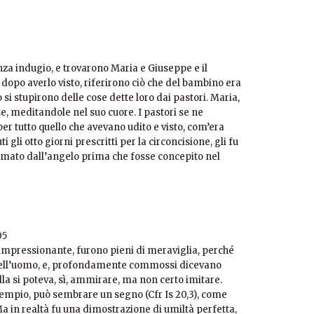
nza indugio, e trovarono Maria e Giuseppe e il
dopo averlo visto, riferirono ciò che del bambino era
o si stupirono delle cose dette loro dai pastori. Maria,
se, meditandole nel suo cuore. I pastori se ne
er tutto quello che avevano udito e visto, com’era
gli otto giorni prescritti per la circoncisione, gli fu
mato dall’angelo prima che fosse concepito nel
05
ì impressionante, furono pieni di meraviglia, perché
quell’uomo, e, profondamente commossi dicevano
a si poteva, sì, ammirare, ma non certo imitare.
sempio, può sembrare un segno (Cfr Is 20,3), come
Ma in realtà fu una dimostrazione di umiltà perfetta,