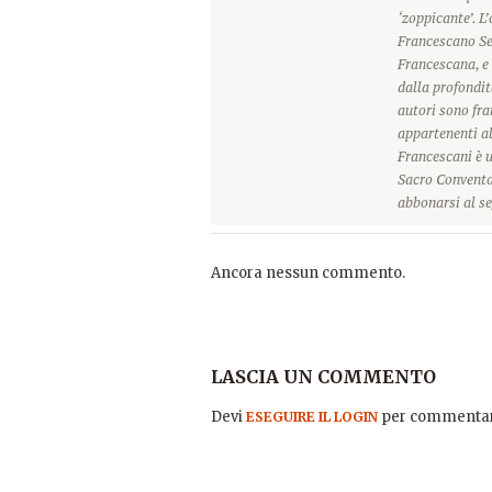
‘zoppicante’. L
Francescano Sec
Francescana, e 
dalla profondit
autori sono frat
appartenenti a
Francescani è u
Sacro Convento 
abbonarsi al se
Ancora nessun commento.
LASCIA UN COMMENTO
Devi
per commentar
ESEGUIRE IL LOGIN