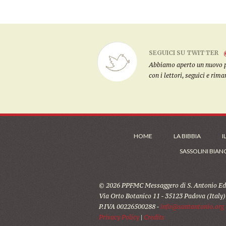
SEGUICI SU TWITTER
Abbiamo aperto un nuovo pro
con i lettori, seguici e rim
HOME
LA BIBBIA
I
SASSOLINI BIAN
© 2026 PPFMC Messaggero di S. Antonio Edi
Via Orto Botanico 11 - 35123 Padova (Italy)
P.IVA 00226500288 -
info@santantonio.org
Privacy Policy
|
Credits