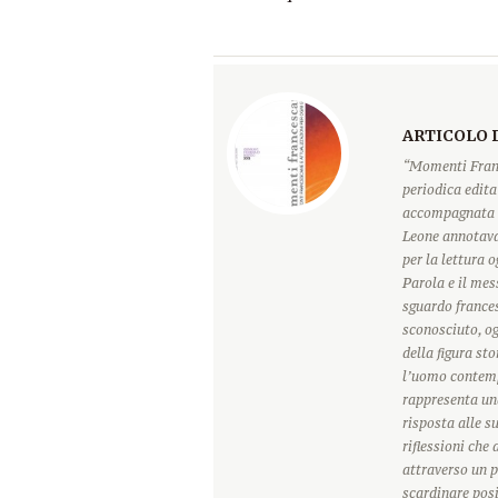
ARTICOLO 
“Momenti Franc
periodica edita
accompagnata d
Leone annotava
per la lettura 
Parola e il mes
sguardo france
sconosciuto, o
della figura sto
l’uomo contemp
rappresenta una
risposta alle s
riflessioni che
attraverso un p
scardinare posi