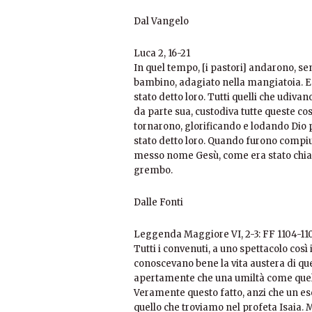
Dal Vangelo
Luca 2, 16-21
In quel tempo, [i pastori] andarono, se
bambino, adagiato nella mangiatoia. E 
stato detto loro. Tutti quelli che udivan
da parte sua, custodiva tutte queste co
tornarono, glorificando e lodando Dio p
stato detto loro. Quando furono compiuti 
messo nome Gesù, come era stato chia
grembo.
Dalle Fonti
Leggenda Maggiore VI, 2-3: FF 1104-11
Tutti i convenuti, a uno spettacolo cos
conoscevano bene la vita austera di 
apertamente che una umiltà come quell
Veramente questo fatto, anzi che un e
quello che troviamo nel profeta Isaia. 