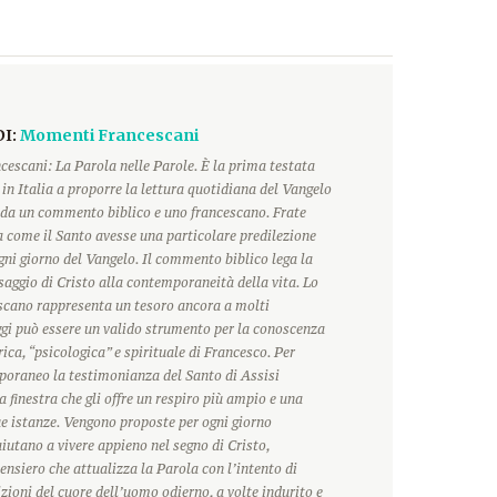
DI:
Momenti Francescani
escani: La Parola nelle Parole. È la prima testata
 in Italia a proporre la lettura quotidiana del Vangelo
a un commento biblico e uno francescano. Frate
 come il Santo avesse una particolare predilezione
ogni giorno del Vangelo. Il commento biblico lega la
saggio di Cristo alla contemporaneità della vita. Lo
scano rappresenta un tesoro ancora a molti
ggi può essere un valido strumento per la conoscenza
rica, “psicologica” e spirituale di Francesco. Per
oraneo la testimonianza del Santo di Assisi
 finestra che gli offre un respiro più ampio e una
ue istanze. Vengono proposte per ogni giorno
 aiutano a vivere appieno nel segno di Cristo,
ensiero che attualizza la Parola con l’intento di
zioni del cuore dell’uomo odierno, a volte indurito e