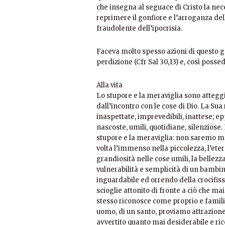
che insegna al seguace di Cristo la nece
reprimere il gonfiore e l’arroganza d
fraudolente dell’ipocrisia.
Faceva molto spesso azioni di questo g
perdizione (Cfr Sal 30,13) e, così possed
Alla vita
Lo stupore e la meraviglia sono atteg
dall’incontro con le cose di Dio. La Su
inaspettate, imprevedibili, inattese; e
nascoste, umili, quotidiane, silenziose.
stupore e la meraviglia: non saremo ma
volta l’immenso nella piccolezza, l’eter
grandiosità nelle cose umili, la bellezza
vulnerabilità e semplicità di un bambi
inguardabile ed orrendo della crocifissi
scioglie attonito di fronte a ciò che m
stesso riconosce come proprio e famili
uomo, di un santo, proviamo attrazione
avvertito quanto mai desiderabile e ri