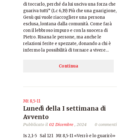
di toccarlo, perché da lui usciva una forza che
guariva tutti” (Lc 6,19) Più che una guarigione,
Gesù qui vuole riaccogliere una persona
esclusa, lontana dalla comunità. Come farà
con il lebbroso impuro e con la suocera di
Pietro. Risana le persone, ma anche le
relazioni ferite e spezzate, donando a chi è
infermo la possibilità di tornare a vivere…
Continua
Mt 8,5-11
Lunedì della I settimana di
Avvento
Pubblicato il
02 Dicembre
, 2024
0 commenti
Is 2,1-5 Sal 121 Mt 8,5-11 «Verrò e lo guarirò»