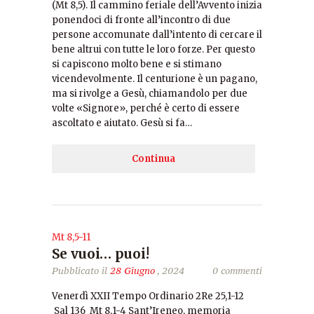
(Mt 8,5). Il cammino feriale dell’Avvento inizia
ponendoci di fronte all’incontro di due
persone accomunate dall’intento di cercare il
bene altrui con tutte le loro forze. Per questo
si capiscono molto bene e si stimano
vicendevolmente. Il centurione è un pagano,
ma si rivolge a Gesù, chiamandolo per due
volte «Signore», perché è certo di essere
ascoltato e aiutato. Gesù si fa…
Continua
Mt 8,5-11
Se vuoi… puoi!
Pubblicato il
28 Giugno
, 2024
0 commenti
Venerdì XXII Tempo Ordinario 2Re 25,1-12
Sal 136 Mt 8,1-4 Sant’Ireneo, memoria