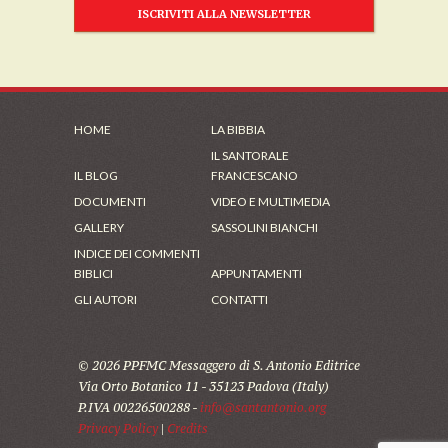
ISCRIVITI ALLA NEWSLETTER
HOME
LA BIBBIA
IL SANTORALE
IL BLOG
FRANCESCANO
DOCUMENTI
VIDEO E MULTIMEDIA
GALLERY
SASSOLINI BIANCHI
INDICE DEI COMMENTI
BIBLICI
APPUNTAMENTI
GLI AUTORI
CONTATTI
© 2026 PPFMC Messaggero di S. Antonio Editrice
Via Orto Botanico 11 - 35123 Padova (Italy)
P.IVA 00226500288 -
info@santantonio.org
Privacy Policy
|
Credits