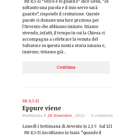
Mt 8,5-11 “Verrò e lo guarirò” dice Gesù, “Di
soltanto una parola e il mio servo sarà
guarito”, risponde il centurione. Queste
parole ci donano una luce preziosa per
l’Avvento che abbiamo iniziato. Stiamo
vivendo, infatti, il tempo in cui la Chiesa ci
accompagna a celebrare la venuta del
Salvatore in questa nostra storia umana e,
insieme, viviamo già…
Continua
Mt 8,5-11
Eppure viene
Pubblicato il
28 Novembre
, 2022
0 commenti
Lunedì I Settimana di Avvento Is 2,1-5 Sal 121
Mt 8,5-11 Ascoltiamo in Isaia: “quando il