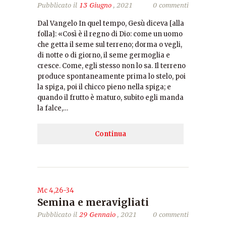
Pubblicato il
13 Giugno
, 2021
0 commenti
Dal Vangelo In quel tempo, Gesù diceva [alla
folla]: «Così è il regno di Dio: come un uomo
che getta il seme sul terreno; dorma o vegli,
di notte o di giorno, il seme germoglia e
cresce. Come, egli stesso non lo sa. Il terreno
produce spontaneamente prima lo stelo, poi
la spiga, poi il chicco pieno nella spiga; e
quando il frutto è maturo, subito egli manda
la falce,…
Continua
Mc 4,26-34
Semina e meravigliati
Pubblicato il
29 Gennaio
, 2021
0 commenti