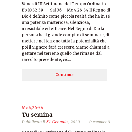
Venerdì III Settimana del Tempo Ordinario
Eb 10,32-39 Sal 36 Mc 4,26-34 Il Regno di
Dio è definito come piccola realtà che ha in sé
una potenza misteriosa, silenziosa,
irresistibile ed efficace. Nel Regno di Dio la
persona ha il grande compito di seminare, di
mettere nel terreno tutta la potenzialità che
poi il Signore farà crescere. Siamo chiamati a
gettare nel terreno quello che rimane dal
raccolto precedente, ciò…
Continua
Mc 4,26-34
Tu semina
Pubblicato il
31 Gennaio
, 2020
0 commenti