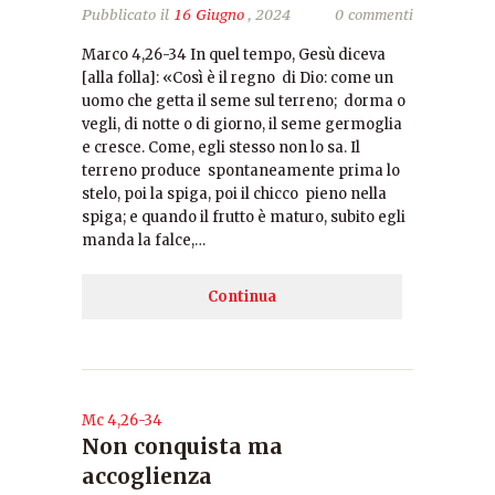
Pubblicato il
16 Giugno
, 2024
0 commenti
Marco 4,26-34 In quel tempo, Gesù diceva
[alla folla]: «Così è il regno di Dio: come un
uomo che getta il seme sul terreno; dorma o
vegli, di notte o di giorno, il seme germoglia
e cresce. Come, egli stesso non lo sa. Il
terreno produce spontaneamente prima lo
stelo, poi la spiga, poi il chicco pieno nella
spiga; e quando il frutto è maturo, subito egli
manda la falce,…
Continua
Mc 4,26-34
Non conquista ma
accoglienza