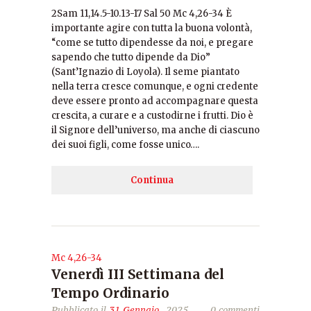
2Sam 11,14.5-10.13-17 Sal 50 Mc 4,26-34 È
importante agire con tutta la buona volontà,
“come se tutto dipendesse da noi, e pregare
sapendo che tutto dipende da Dio”
(Sant’Ignazio di Loyola). Il seme piantato
nella terra cresce comunque, e ogni credente
deve essere pronto ad accompagnare questa
crescita, a curare e a custodirne i frutti. Dio è
il Signore dell’universo, ma anche di ciascuno
dei suoi figli, come fosse unico….
Continua
Mc 4,26-34
Venerdì III Settimana del
Tempo Ordinario
Pubblicato il
31 Gennaio
, 2025
0 commenti