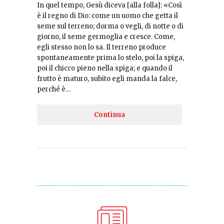
In quel tempo, Gesù diceva [alla folla]: «Così
è il regno di Dio: come un uomo che getta il
seme sul terreno; dorma o vegli, di notte o di
giorno, il seme germoglia e cresce. Come,
egli stesso non lo sa. Il terreno produce
spontaneamente prima lo stelo, poi la spiga,
poi il chicco pieno nella spiga; e quando il
frutto è maturo, subito egli manda la falce,
perché è…
Continua