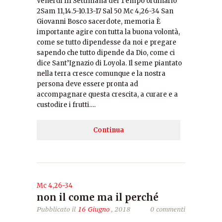
Venerdì III Settimana del Tempo ordinario
2Sam 11,14.5-10.13-17 Sal 50 Mc 4,26-34 San
Giovanni Bosco sacerdote, memoria È
importante agire con tutta la buona volontà,
come se tutto dipendesse da noi e pregare
sapendo che tutto dipende da Dio, come ci
dice Sant’Ignazio di Loyola. Il seme piantato
nella terra cresce comunque e la nostra
persona deve essere pronta ad
accompagnare questa crescita, a curare e a
custodire i frutti….
Continua
Mc 4,26-34
non il come ma il perché
Pubblicato il
16 Giugno
, 2018
0 commenti