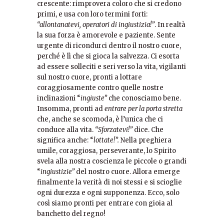
crescente: rimprovera coloro che si credono
primi, e usa con loro termini forti:
“allontanatevi, operatori di ingiustizia!”
. In realtà
la sua forza è amorevole e paziente. Sente
urgente di ricondurci dentro il nostro cuore,
perché è lì che si gioca la salvezza. Ci esorta
ad essere solleciti e seri verso la vita, vigilanti
sul nostro cuore, pronti a lottare
coraggiosamente contro quelle nostre
inclinazioni “
ingiuste”
che conosciamo bene.
Insomma, pronti ad
entrare per la porta stretta
che, anche se scomoda, è l’unica che ci
conduce alla vita.
“Sforzatevi!”
dice. Che
significa anche: “
lottate!”.
Nella preghiera
umile, coraggiosa, perseverante, lo Spirito
svela alla nostra coscienza le piccole o grandi
“
ingiustizie”
del nostro cuore. Allora emerge
finalmente la verità di noi stessi e si scioglie
ogni durezza e ogni supponenza. Ecco, solo
così siamo pronti per entrare con gioia al
banchetto del regno!