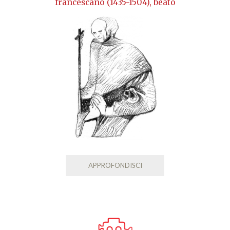
francescano (1435-1504), beato
APPROFONDISCI