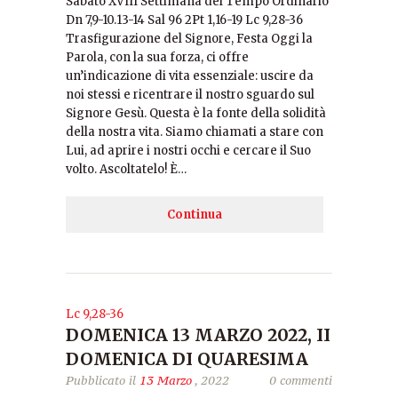
Sabato XVIII Settimana del Tempo Ordinario
Dn 7,9-10.13-14 Sal 96 2Pt 1,16-19 Lc 9,28-36
Trasfigurazione del Signore, Festa Oggi la
Parola, con la sua forza, ci offre
un’indicazione di vita essenziale: uscire da
noi stessi e ricentrare il nostro sguardo sul
Signore Gesù. Questa è la fonte della solidità
della nostra vita. Siamo chiamati a stare con
Lui, ad aprire i nostri occhi e cercare il Suo
volto. Ascoltatelo! È…
Continua
Lc 9,28-36
DOMENICA 13 MARZO 2022, II
DOMENICA DI QUARESIMA
Pubblicato il
13 Marzo
, 2022
0 commenti