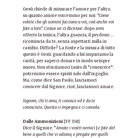
Gesù chiede di misurare l’amore per l’altro,
su quanto amore vorremmo per noi:
“Come
volete che gli uomini facciano a voi, così anche voi
fate a loro”.
Come se ci dicesse: dopo aver
offerto la tunica, l’altra guancia, il perdono …
ricomincia da te, senza aspettarti nulla in
cambio. Difficile? La fonte e la misura di tutto
questo è Gesù: guardando a lui impariamo la
carità, per saperci donare in modo sempre
nuovo. Non sforziamoci tanto di “conoscere”:
potremmo essere spinti solo dall’orgoglio.
Ma, come dice San Paolo, lasciamoci
conoscere
dal Signore, cioè, lasciamoci amare.
Signore, chi ti ama, ti conosce ed è da te
conosciuto. Questo ci impegna e ci consola.
Dalle Ammonizioni
[FF 158]
Dice il Signore: “
Amate i vostri nemici
[
e fate del
bene a quelli che vi odiano, e pregate per quelli